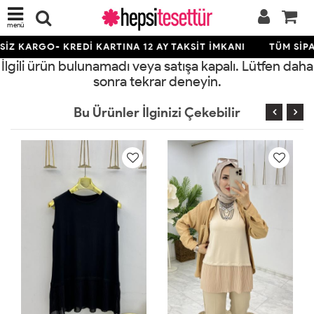
menü
İZ KARGO- KREDİ KARTINA 12 AY TAKSİT İMKANI
TÜM SİPA
İlgili ürün bulunamadı veya satışa kapalı. Lütfen daha
sonra tekrar deneyin.
Bu Ürünler İlginizi Çekebilir