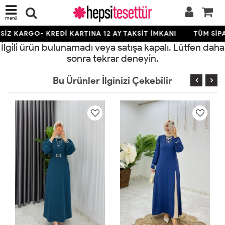
menü
İZ KARGO- KREDİ KARTINA 12 AY TAKSİT İMKANI
TÜM SİPA
İlgili ürün bulunamadı veya satışa kapalı. Lütfen daha
sonra tekrar deneyin.
Bu Ürünler İlginizi Çekebilir