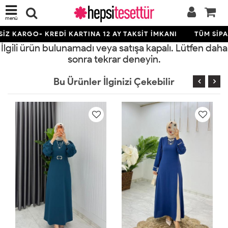
menü
İZ KARGO- KREDİ KARTINA 12 AY TAKSİT İMKANI
TÜM SİPAR
İlgili ürün bulunamadı veya satışa kapalı. Lütfen daha
sonra tekrar deneyin.
Bu Ürünler İlginizi Çekebilir