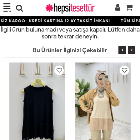
menü
İZ KARGO- KREDİ KARTINA 12 AY TAKSİT İMKANI
TÜM SİPA
İlgili ürün bulunamadı veya satışa kapalı. Lütfen daha
sonra tekrar deneyin.
Bu Ürünler İlginizi Çekebilir