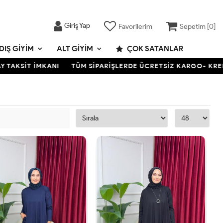
Giriş Yap
Favorilerim
Sepetim [
0
]
DIŞ GIYIM
ALT GIYIM
ÇOK SATANLAR
T İMKANI
TÜM SİPARİŞLERDE ÜCRETSİZ KARGO- KREDİ KARTIN