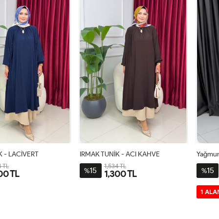
K - LACİVERT
IRMAK TUNİK - ACI KAHVE
Yağmur
4 TL
1,534 TL
15
15
%
%
00 TL
1,300 TL
-
2-
3-
1-
2-
3-
1 ALA
8-
44-
48-
38-
44-
48-
0-
46
50
40-
46
50