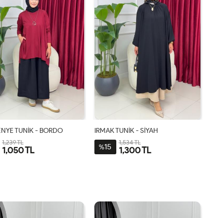
ENYE TUNİK - BORDO
IRMAK TUNİK - SİYAH
1,239 TL
1,534 TL
15
%
1,050 TL
1,300 TL
STD
1-
2-
3-
38-
44-
48-
40-
46
50
42