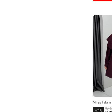
4
Miray Takı
3,42
15
%