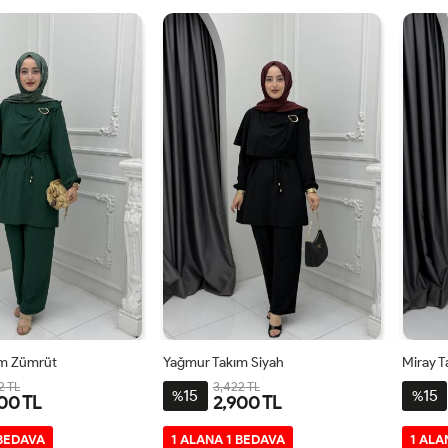
2
42
ım Zümrüt
Yağmur Takım Siyah
Miray T
2 TL
3,422 TL
15
15
%
%
00 TL
2,900 TL
-
3-
1-
2-
3-
1-
 BEDAVA
1 ALANA 1 BEDAVA
1 ALA