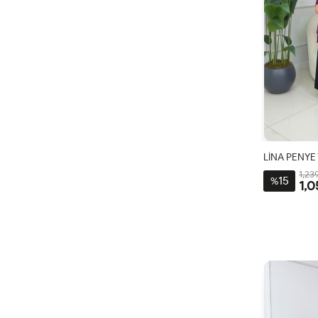
LİNA PENYE
1,23
15
%
1,0