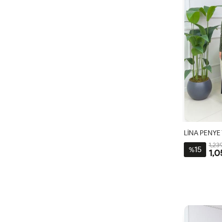
LİNA PENYE 
1,23
15
%
1,0