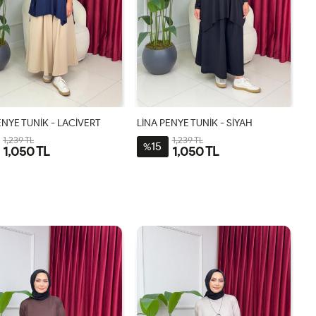
ENYE TUNİK - LACİVERT
LİNA PENYE TUNİK - SİYAH
1,239 TL
1,239 TL
15
%
1,050 TL
1,050 TL
STD
STD