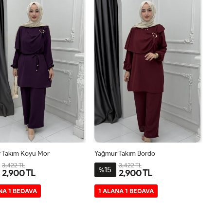
 Takım Koyu Mor
Yağmur Takım Bordo
3,422 TL
3,422 TL
15
%
2,900 TL
2,900 TL
2-
3-
1-
2-
3-
1-
NA 1 BEDAVA
1 ALANA 1 BEDAVA
4446
4850
4042
4446
4850
4042