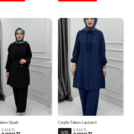
4446
4850
4042
4446
4850
4042
akım Siyah
Ceylin Takım Lacivert
3,422 TL
3,422 TL
15
%