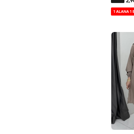
2,9
2
1 ALANA 1
4