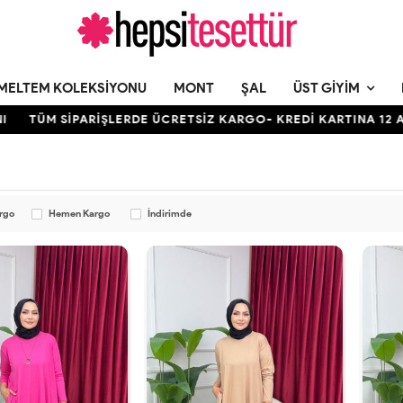
MELTEM KOLEKSIYONU
MONT
ŞAL
ÜST GIYIM
 SİPARİŞLERDE ÜCRETSİZ KARGO- KREDİ KARTINA 12 AY TAKSİ
argo
Hemen Kargo
İndirimde