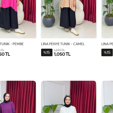
 TUNİK - PEMBE
LİNA PENYE TUNİK - CAMEL
LİNA P
9 TL
1,239 TL
15
15
%
%
50 TL
1,050 TL
STD
STD