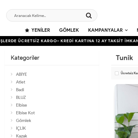
YENILER
GÖMLEK
KAMPANYALAR
ÜCRETSİZ KARGO- KREDİ KARTINA 12 AY TAKSİT İMKANI
TÜM
Tunik
Kategoriler
Ücretsiz K
ABİYE
Atlet
Badi
BLUZ
Elbise
Elbise Kot
Gömlek
İÇLİK
Kazak