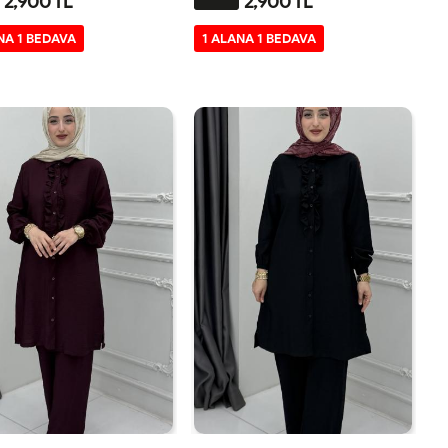
2,900 TL
2,900 TL
2-
3-
1-
2-
3-
1-
NA 1 BEDAVA
1 ALANA 1 BEDAVA
4446
4850
4042
4446
4850
4042