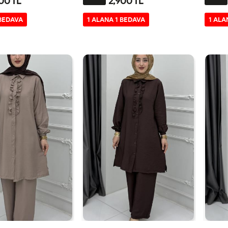
00 TL
2,900 TL
-
3-
1-
2-
3-
1-
 BEDAVA
1 ALANA 1 BEDAVA
1 ALA
446
4850
4042
4446
4850
4042