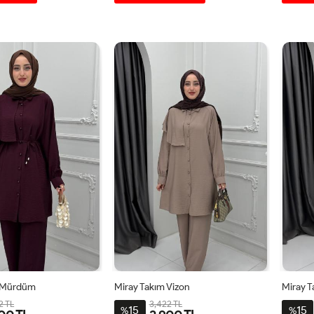
446
4850
4042
4446
4850
4042
m Mürdüm
Miray Takım Vizon
Miray T
2 TL
3,422 TL
15
15
%
%