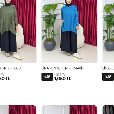
TUNİK - HAKİ
LİNA PENYE TUNİK - MAVİr
LİNA P
9 TL
1,239 TL
15
15
%
%
50 TL
1,050 TL
STD
STD