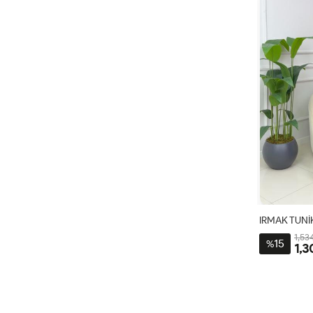
IRMAK TUNİ
1,53
15
%
1,3
1
3
4