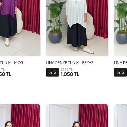
 TUNİK - MOR
LİNA PENYE TUNİK - BEYAZ
LİNA P
9 TL
1,239 TL
15
15
%
%
50 TL
1,050 TL
STD
STD