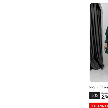
4
Yağmur Tak
3,42
15
%
2,9
2
1 ALANA 1