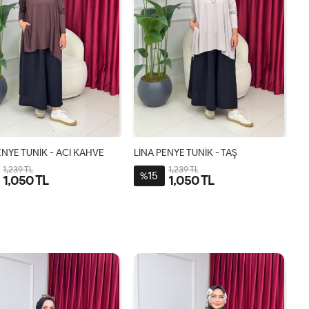
ENYE TUNİK - ACI KAHVE
LİNA PENYE TUNİK - TAŞ
1,239 TL
1,239 TL
15
%
1,050 TL
1,050 TL
STD
STD