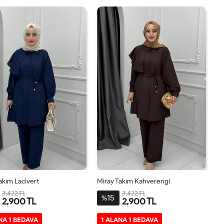
akım Lacivert
Miray Takım Kahverengi
3,422 TL
3,422 TL
15
%
2,900 TL
2,900 TL
2-
3-
1-
2-
3-
1-
NA 1 BEDAVA
1 ALANA 1 BEDAVA