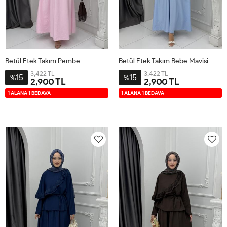
Betül Etek Takım Pembe
Betül Etek Takım Bebe Mavisi
3,422 TL
3,422 TL
15
15
%
%
2,900 TL
2,900 TL
42
44
46
48
50
52
42
44
46
48
50
52
1 ALANA 1 BEDAVA
1 ALANA 1 BEDAVA