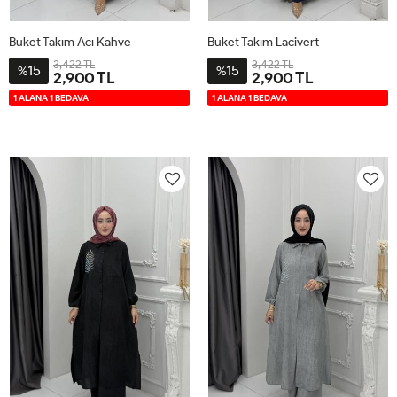
Buket Takım Acı Kahve
Buket Takım Lacivert
3,422 TL
3,422 TL
15
15
%
%
2,900 TL
2,900 TL
2-
3-
4-
1-
2-
3-
4-
1-
1 ALANA 1 BEDAVA
1 ALANA 1 BEDAVA
4446
4850
5254
4042
4446
4850
5254
4042