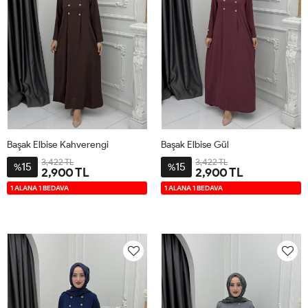
Başak Elbise Kahverengi
Başak Elbise Gül
3,422 TL
3,422 TL
15
15
%
%
2,900 TL
2,900 TL
2-
3-
4-
1-
2-
3-
4-
1-
1 ALANA 1 BEDAVA
1 ALANA 1 BEDAVA
4446
4850
5254
4042
4446
4850
5254
4042