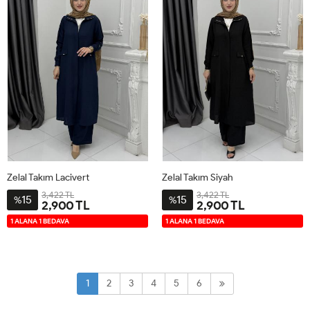
Zelal Takım Lacivert
Zelal Takım Siyah
3,422 TL
3,422 TL
15
15
%
%
2,900 TL
2,900 TL
2-
3-
4-
1-
2-
3-
4-
1-
1 ALANA 1 BEDAVA
1 ALANA 1 BEDAVA
4446
4850
5254
4042
4446
4850
5254
4042
1
2
3
4
5
6