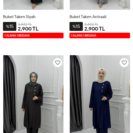
Buket Takım Siyah
Buket Takım Antrasit
3,422 TL
3,422 TL
15
15
%
%
2,900 TL
2,900 TL
2-
3-
4-
1-
2-
3-
4-
1-
1 ALANA 1 BEDAVA
1 ALANA 1 BEDAVA
4446
4850
5254
4042
4446
4850
5254
4042