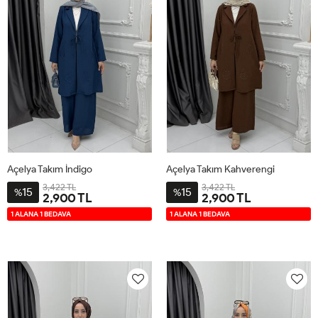
Açelya Takım İndigo
Açelya Takım Kahverengi
3,422 TL
3,422 TL
15
15
%
%
2,900 TL
2,900 TL
2-
3-
4-
1-
2-
3-
4-
1-
1 ALANA 1 BEDAVA
1 ALANA 1 BEDAVA
4446
4850
5254
4042
4446
4850
5254
4042