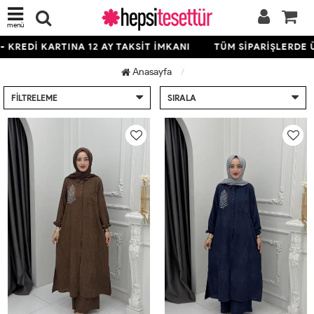
menü
ARTINA 12 AY TAKSİT İMKANI
TÜM SİPARİŞLERDE ÜCRETSİZ
Anasayfa
FILTRELEME
SIRALA