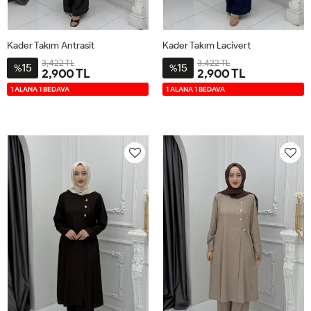
Kader Takım Antrasit
Kader Takım Lacivert
3,422 TL
3,422 TL
15
15
%
%
2,900 TL
2,900 TL
42
44
46
48
50
52
42
44
46
48
50
52
1 ALANA 1 BEDAVA
1 ALANA 1 BEDAVA