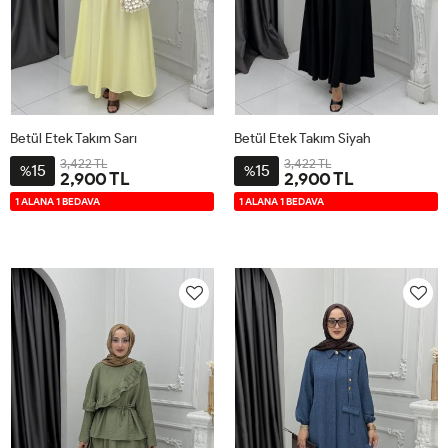
Betül Etek Takım Sarı
Betül Etek Takım Siyah
3,422 TL
3,422 TL
15
15
%
%
2,900 TL
2,900 TL
42
44
46
48
50
52
42
44
46
48
50
52
1 ALANA 1 BEDAVA
1 ALANA 1 BEDAVA