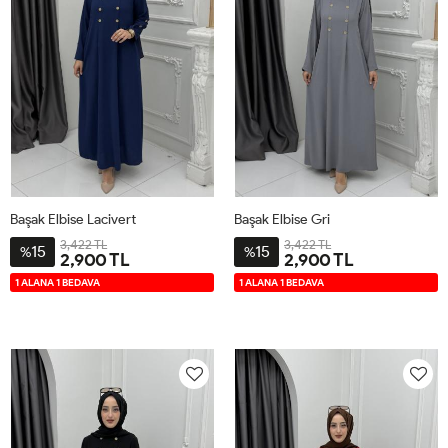
Başak Elbise Lacivert
Başak Elbise Gri
3,422 TL
3,422 TL
15
15
%
%
2,900 TL
2,900 TL
2-
3-
4-
1-
2-
3-
4-
1-
1 ALANA 1 BEDAVA
1 ALANA 1 BEDAVA
4446
4850
5254
4042
4446
4850
5254
4042