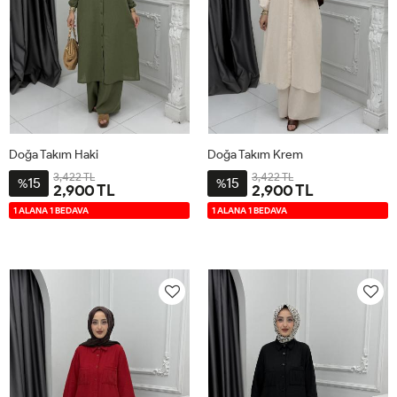
Doğa Takım Haki
Doğa Takım Krem
3,422 TL
3,422 TL
15
15
%
%
2,900 TL
2,900 TL
2-
3-
4-
1-
2-
3-
4-
1-
1 ALANA 1 BEDAVA
1 ALANA 1 BEDAVA
4446
4850
5254
4042
4446
4850
5254
4042