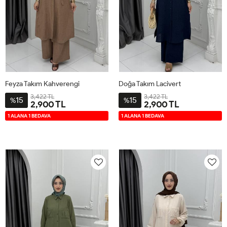
Feyza Takım Kahverengi
Doğa Takım Lacivert
3,422 TL
3,422 TL
15
15
%
%
2,900 TL
2,900 TL
2-
3-
4-
1-
2-
3-
4-
1-
1 ALANA 1 BEDAVA
1 ALANA 1 BEDAVA
4446
4850
5254
4042
4446
4850
5254
4042