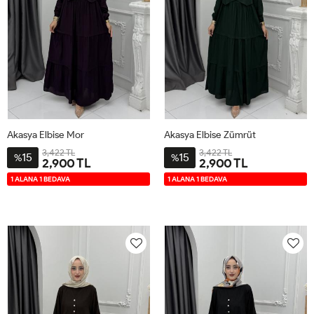
Akasya Elbise Mor
Akasya Elbise Zümrüt
3,422 TL
3,422 TL
15
15
%
%
2,900 TL
2,900 TL
2-
3-
4-
1-
2-
3-
4-
1-
1 ALANA 1 BEDAVA
1 ALANA 1 BEDAVA
4446
4850
5254
4042
4446
4850
5254
4042