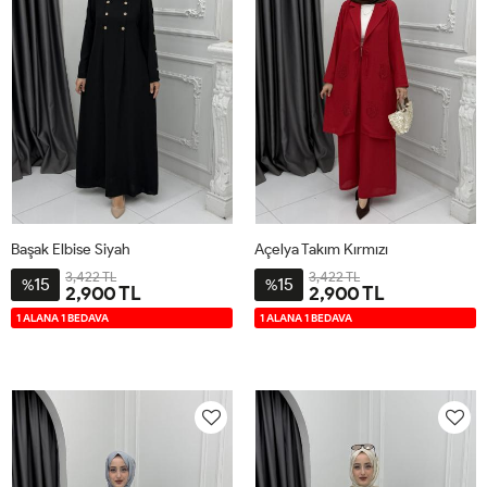
Başak Elbise Siyah
Açelya Takım Kırmızı
3,422 TL
3,422 TL
15
15
%
%
2,900 TL
2,900 TL
2-
3-
4-
1-
2-
3-
4-
1-
1 ALANA 1 BEDAVA
1 ALANA 1 BEDAVA
4446
4850
5254
4042
4446
4850
5254
4042