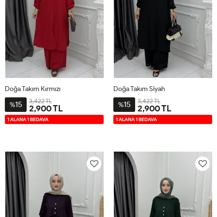
Doğa Takım Kırmızı
Doğa Takım Siyah
3,422 TL
3,422 TL
15
15
%
%
2,900 TL
2,900 TL
2-
3-
4-
1-
2-
3-
4-
1-
1 ALANA 1 BEDAVA
1 ALANA 1 BEDAVA
4446
4850
5254
4042
4446
4850
5254
4042