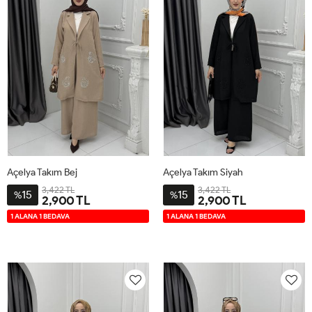
Açelya Takım Bej
Açelya Takım Siyah
3,422 TL
3,422 TL
15
15
%
%
2,900 TL
2,900 TL
2-
3-
4-
1-
2-
3-
4-
1-
1 ALANA 1 BEDAVA
1 ALANA 1 BEDAVA
4446
4850
5254
4042
4446
4850
5254
4042