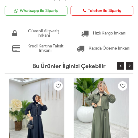
Whatsapp ile Sipariş
Telefon ile Sipariş
Güvenli Alışveriş
Hızlı Kargo İmkanı
İmkanı
Kredi Kartına Taksit
Kapıda Ödeme İmkanı
İmkanı
Bu Ürünler İlginizi Çekebilir