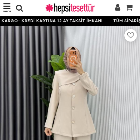
menü
ARGO- KREDİ KARTINA 12 AY TAKSİT İMKANI
TÜM SİPARİŞL