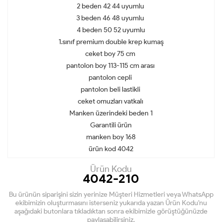
2 beden 42 44 uyumlu
3 beden 46 48 uyumlu
4 beden 50 52 uyumlu
1.sınıf premium double krep kumaş
ceket boy 75 cm
pantolon boy 113-115 cm arası
pantolon cepli
pantolon beli lastikli
ceket omuzları vatkalı
Manken üzerindeki beden 1
Garantili ürün
manken boy 168
ürün kod 4042
Ürün Kodu
4042-210
Bu ürünün siparişini sizin yerinize Müşteri Hizmetleri veya WhatsApp
ekibimizin oluşturmasını isterseniz yukarıda yazan Ürün Kodu'nu
aşağıdaki butonlara tıkladıktan sonra ekibimizle görüştüğünüzde
paylaşabilirsiniz.