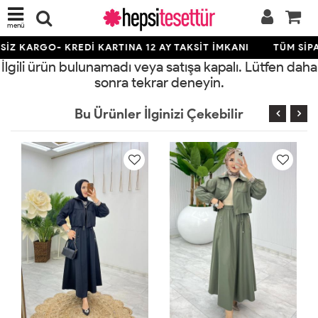
menü
İZ KARGO- KREDİ KARTINA 12 AY TAKSİT İMKANI
TÜM SİPA
İlgili ürün bulunamadı veya satışa kapalı. Lütfen daha
sonra tekrar deneyin.
Bu Ürünler İlginizi Çekebilir