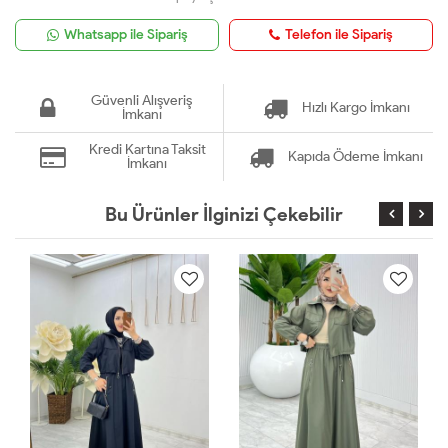
Whatsapp ile Sipariş
Telefon ile Sipariş
Güvenli Alışveriş
Hızlı Kargo İmkanı
İmkanı
Kredi Kartına Taksit
Kapıda Ödeme İmkanı
İmkanı
Bu Ürünler İlginizi Çekebilir