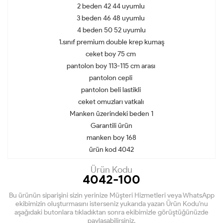
2 beden 42 44 uyumlu
3 beden 46 48 uyumlu
4 beden 50 52 uyumlu
1.sınıf premium double krep kumaş
ceket boy 75 cm
pantolon boy 113-115 cm arası
pantolon cepli
pantolon beli lastikli
ceket omuzları vatkalı
Manken üzerindeki beden 1
Garantili ürün
manken boy 168
ürün kod 4042
Ürün Kodu
4042-100
Bu ürünün siparişini sizin yerinize Müşteri Hizmetleri veya WhatsApp
ekibimizin oluşturmasını isterseniz yukarıda yazan Ürün Kodu'nu
aşağıdaki butonlara tıkladıktan sonra ekibimizle görüştüğünüzde
paylaşabilirsiniz.