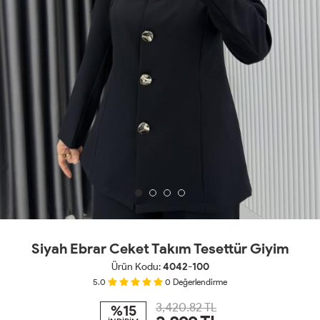
Siyah Ebrar Ceket Takım Tesettür Giyim
Ürün Kodu:
4042-100
5.0
0
Değerlendirme
3,420.82 TL
%15