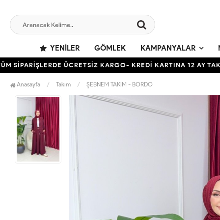
YENILER
GÖMLEK
KAMPANYALAR
ARİŞLERDE ÜCRETSİZ KARGO- KREDİ KARTINA 12 AY TAKSİT İM
Anasayfa
Takım
ŞEBNEM TAKIM - BORDO