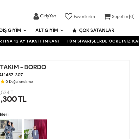
Giriş Yap
Favorilerim
Sepetim [
0
]
DIŞ GIYIM
ALT GIYIM
ÇOK SATANLAR
2 AY TAKSİT İMKANI
TÜM SİPARİŞLERDE ÜCRETSİZ KARGO- KR
TAKIM - BORDO
AL1457-307
0
Değerlendirme
,534 TL
1,300
TL
leri