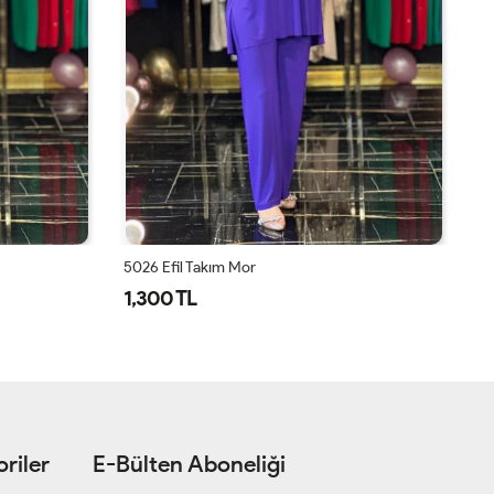
3439 Enine Kalın Çizgili Triko Pantolon Takım Yağ Yeşili
1,100 TL
riler
E-Bülten Aboneliği