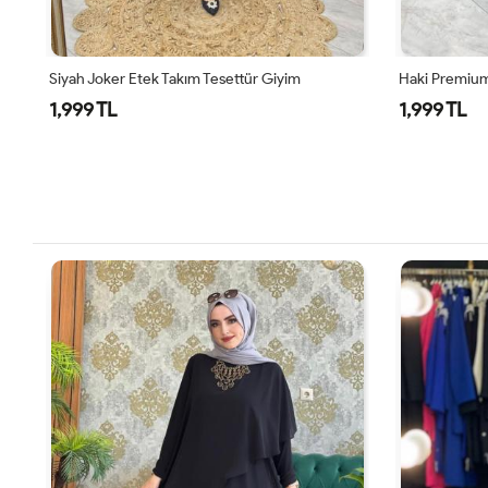
Haki Premium Nefis Etek Takım
Siyah Didem 
1,999 TL
1,799 TL