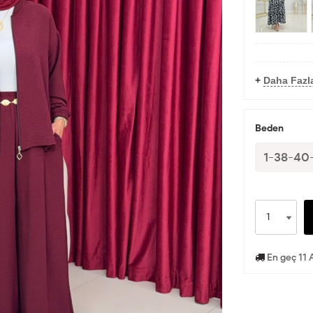
+
Daha Fazl
Beden
1-38-40
En geç 11 