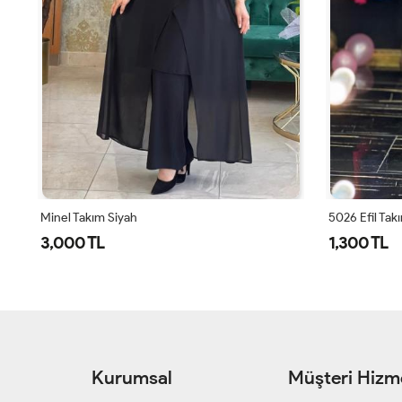
5026 Efil Takım Siyah
5026 Efil
1,300 TL
1,300 T
Kurumsal
Müşteri Hizme