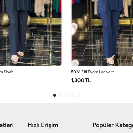
 Takım Lacivert
5026 Efil Takım Mor
L
1,300 TL
tleri
Hızlı Erişim
Popüler Katego