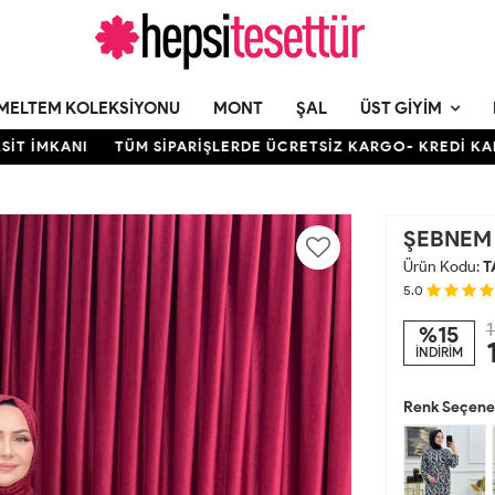
MELTEM KOLEKSIYONU
MONT
ŞAL
ÜST GIYIM
KANI
TÜM SİPARİŞLERDE ÜCRETSİZ KARGO- KREDİ KARTINA 1
ŞEBNEM 
Ürün Kodu:
T
5.0
1
%15
İNDİRİM
Renk Seçenek