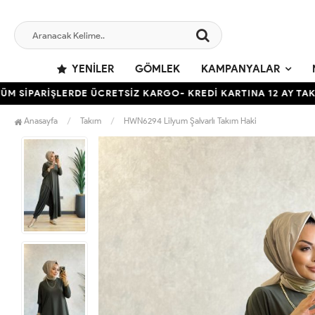
YENILER
GÖMLEK
KAMPANYALAR
ARİŞLERDE ÜCRETSİZ KARGO- KREDİ KARTINA 12 AY TAKSİT İM
Anasayfa
Takım
HWN6294 Lilyum Şalvarlı Takım Haki