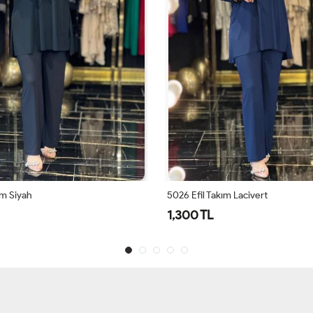
ım Siyah
5026 Efil Takım Lacivert
1,300 TL