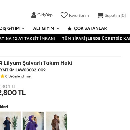
Giriş Yap
Favorilerim
Sepetim [
0
]
DIŞ GIYIM
ALT GIYIM
ÇOK SATANLAR
2 AY TAKSİT İMKANI
TÜM SİPARİŞLERDE ÜCRETSİZ KARGO- K
Lilyum Şalvarlı Takım Haki
YMTKMHAW00032-009
0
Değerlendirme
,304 TL
2,800
TL
leri