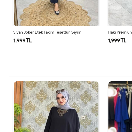
 Tesettür Giyim
Haki Premium Nefis Etek Takım
1,999 TL