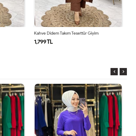
m Takım Tesettür Giyim
Toprak Zeyzey Takım Tesettür Gi
1,899 TL