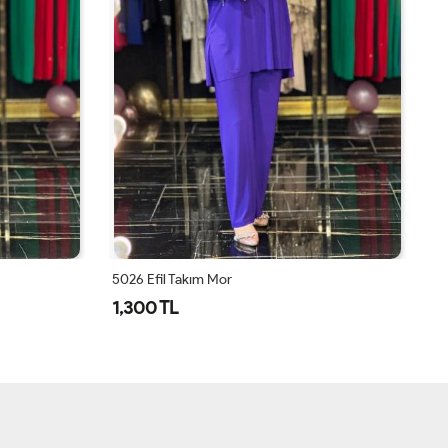
5026 Efil Takım Mor
1,300 TL
1