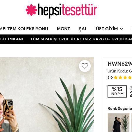
MELTEM KOLEKSIYONU
MONT
ŞAL
ÜST GIYIM
KANI
TÜM SİPARİŞLERDE ÜCRETSİZ KARGO- KREDİ KARTINA 1
HWN6294 
Ürün Kodu:
G
5.0
3
%15
İNDİRİM
Renk Seçenek