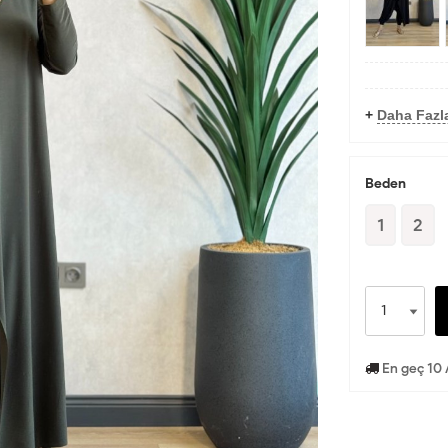
+
Daha Fazl
Beden
1
2
En geç 10 