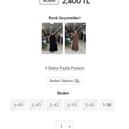
2,400
TL
İNDİRİM
Renk Seçenekleri
+
Daha Fazla Ferace
Beden Tablosu
Beden
6-48
2-40
3-42
4-44
5-46
1-38