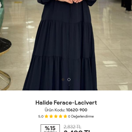
Halide Ferace-Lacivert
Ürün Kodu:
10620-900
5.0
0
Değerlendirme
2,832 TL
%15