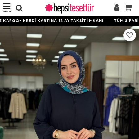
menü
KARGO- KREDİ KARTINA 12 AY TAKSİT İMKANI
TÜM SİPARİŞL