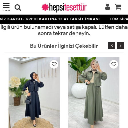
menü
İZ KARGO- KREDİ KARTINA 12 AY TAKSİT İMKANI
TÜM SİPA
İlgili ürün bulunamadı veya satışa kapalı. Lütfen daha
sonra tekrar deneyin.
Bu Ürünler İlginizi Çekebilir