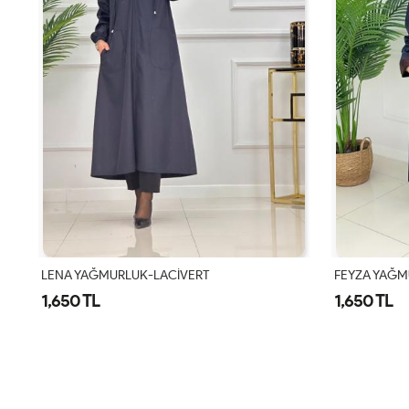
LENA YAĞMURLUK-LACİVERT
FEYZA YAĞM
1,650 TL
1,650 TL