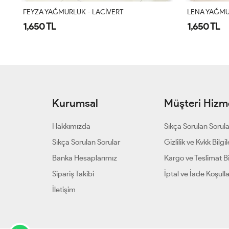
FEYZA YAĞMURLUK - LACİVERT
LENA YAĞMU
1,650 TL
1,650 TL
Kurumsal
Müşteri Hizme
Hakkımızda
Sıkça Sorulan Sorul
Sıkça Sorulan Sorular
Gizlilik ve Kvkk Bilgil
Banka Hesaplarımız
Kargo ve Teslimat Bil
Sipariş Takibi
İptal ve İade Koşulla
İletişim