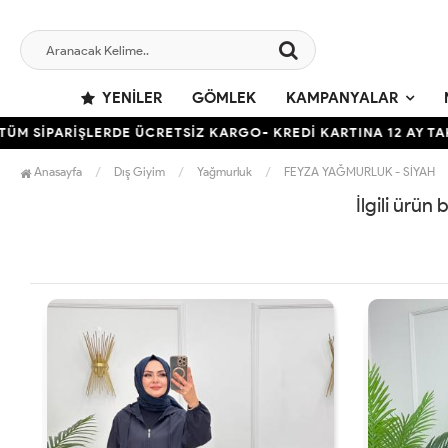
YENILER
GÖMLEK
KAMPANYALAR
 SİPARİŞLERDE ÜCRETSİZ KARGO- KREDİ KARTINA 12 AY TAKSİ
Anasayfa
Dış Giyim
Yağmurluk
FEYZA YAĞMURLUK - SİYAH
İlgili ürün