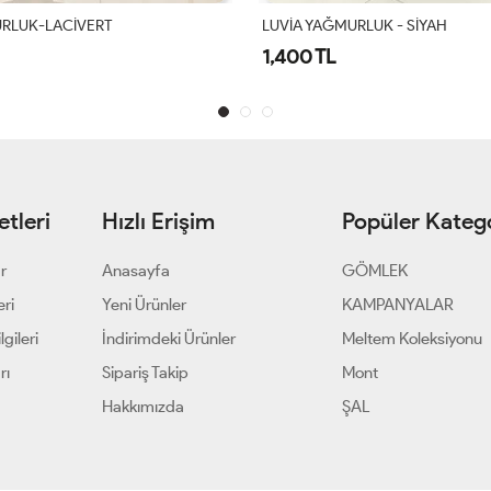
RLUK-LACİVERT
LUVİA YAĞMURLUK - SİYAH
1,400 TL
tleri
Hızlı Erişim
Popüler Katego
ar
Anasayfa
GÖMLEK
eri
Yeni Ürünler
KAMPANYALAR
gileri
İndirimdeki Ürünler
Meltem Koleksiyonu
rı
Sipariş Takip
Mont
Hakkımızda
ŞAL