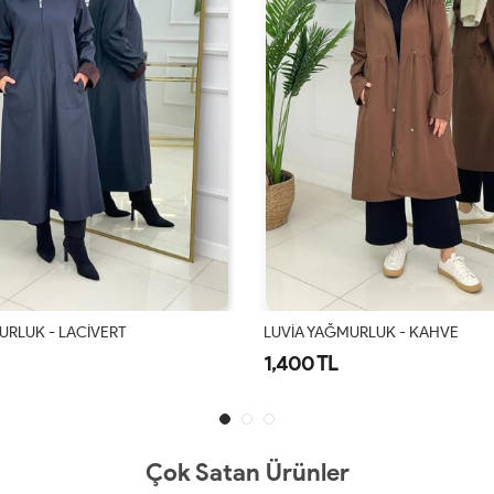
URLUK - LACİVERT
LUVİA YAĞMURLUK - KAHVE
1,400 TL
Çok Satan Ürünler