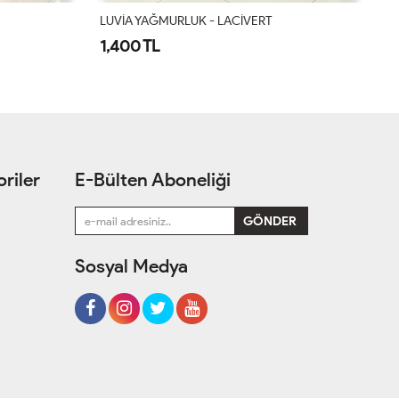
LUVİA YAĞMURLUK - LACİVERT
L
1,400 TL
1
riler
E-Bülten Aboneliği
Sosyal Medya