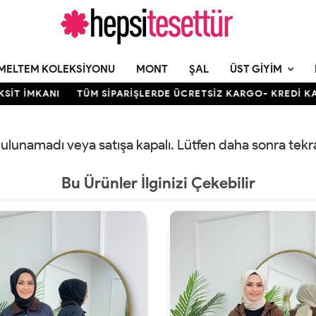
MELTEM KOLEKSIYONU
MONT
ŞAL
ÜST GIYIM
T İMKANI
TÜM SİPARİŞLERDE ÜCRETSİZ KARGO- KREDİ KARTI
 bulunamadı veya satışa kapalı. Lütfen daha sonra tek
Bu Ürünler İlginizi Çekebilir