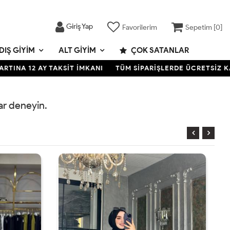
Giriş Yap
Favorilerim
Sepetim [
0
]
DIŞ GIYIM
ALT GIYIM
ÇOK SATANLAR
NA 12 AY TAKSİT İMKANI
TÜM SİPARİŞLERDE ÜCRETSİZ KARGO
rar deneyin.