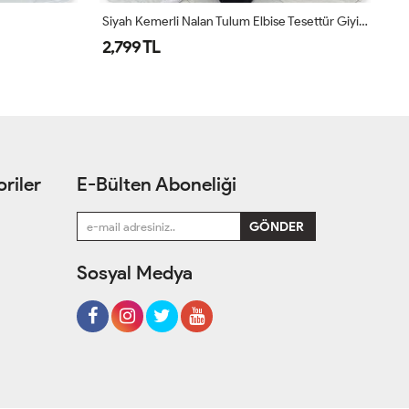
Siyah Kemerli Nalan Tulum Elbise Tesettür Giyim
2,799 TL
2
riler
E-Bülten Aboneliği
Sosyal Medya