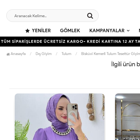
YENILER
GÖMLEK
KAMPANYALAR
 SİPARİŞLERDE ÜCRETSİZ KARGO- KREDİ KARTINA 12 AY TAKSİ
Anasayfa
Dış Giyim
Tulum
Bisküvi Kemerli Tulum Tesettür Giyi
İlgili ürün