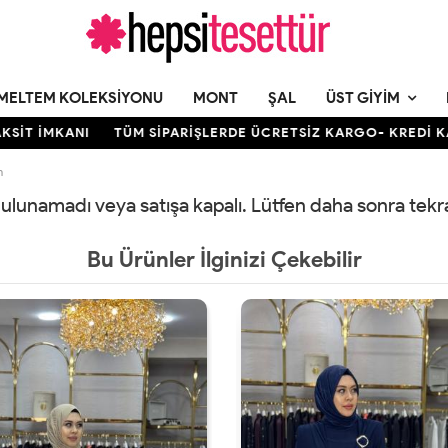
MELTEM KOLEKSIYONU
MONT
ŞAL
ÜST GIYIM
T İMKANI
TÜM SİPARİŞLERDE ÜCRETSİZ KARGO- KREDİ KARTI
m
 bulunamadı veya satışa kapalı. Lütfen daha sonra tek
Bu Ürünler İlginizi Çekebilir