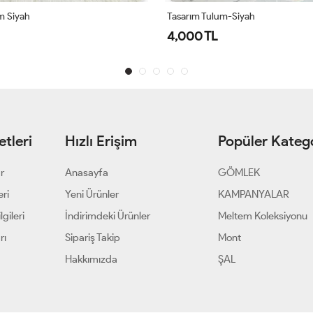
m Siyah
Tasarım Tulum-Siyah
4,000 TL
tleri
Hızlı Erişim
Popüler Katego
ar
Anasayfa
GÖMLEK
eri
Yeni Ürünler
KAMPANYALAR
gileri
İndirimdeki Ürünler
Meltem Koleksiyonu
rı
Sipariş Takip
Mont
Hakkımızda
ŞAL