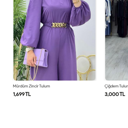
Siyah Kemerli Nalan Tulum Elbise Tesettür Giyim
Mürdüm Zincir Tulum
Çiğdem Tulu
1,699 TL
3,000 TL