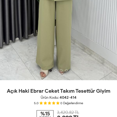
Açık Haki Ebrar Ceket Takım Tesettür Giyim
Ürün Kodu:
4042-414
5.0
0
Değerlendirme
3,420.82 TL
%15