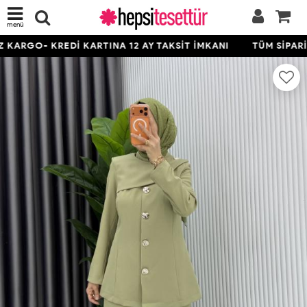
menü
KARGO- KREDİ KARTINA 12 AY TAKSİT İMKANI
TÜM SİPARİŞL