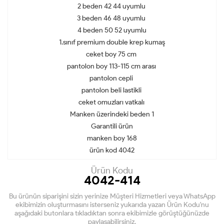
2 beden 42 44 uyumlu
3 beden 46 48 uyumlu
4 beden 50 52 uyumlu
1.sınıf premium double krep kumaş
ceket boy 75 cm
pantolon boy 113-115 cm arası
pantolon cepli
pantolon beli lastikli
ceket omuzları vatkalı
Manken üzerindeki beden 1
Garantili ürün
manken boy 168
ürün kod 4042
Ürün Kodu
4042-414
Bu ürünün siparişini sizin yerinize Müşteri Hizmetleri veya WhatsApp
ekibimizin oluşturmasını isterseniz yukarıda yazan Ürün Kodu'nu
aşağıdaki butonlara tıkladıktan sonra ekibimizle görüştüğünüzde
paylaşabilirsiniz.