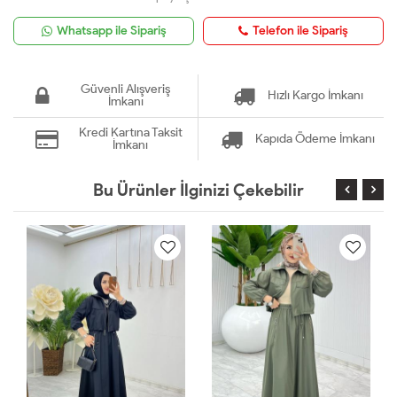
Whatsapp ile Sipariş
Telefon ile Sipariş
Güvenli Alışveriş
Hızlı Kargo İmkanı
İmkanı
Kredi Kartına Taksit
Kapıda Ödeme İmkanı
İmkanı
Bu Ürünler İlginizi Çekebilir