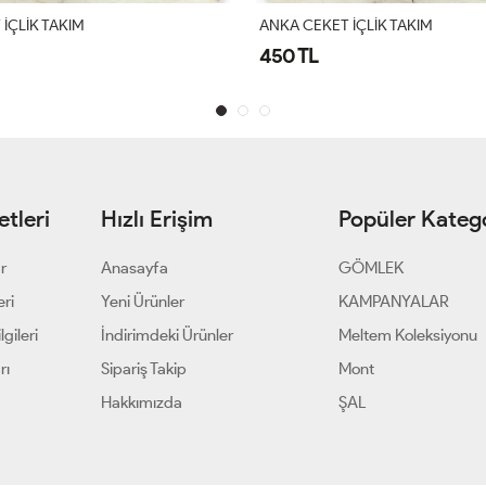
İÇLİK TAKIM
ANKA CEKET İÇLİK TAKIM
450 TL
tleri
Hızlı Erişim
Popüler Katego
ar
Anasayfa
GÖMLEK
eri
Yeni Ürünler
KAMPANYALAR
gileri
İndirimdeki Ürünler
Meltem Koleksiyonu
rı
Sipariş Takip
Mont
Hakkımızda
ŞAL