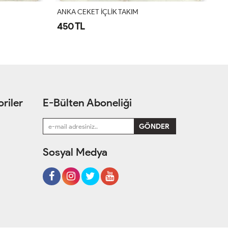
ANKA CEKET İÇLİK TAKIM
AN
450 TL
4
riler
E-Bülten Aboneliği
Sosyal Medya