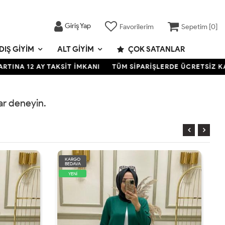
Giriş Yap
Favorilerim
Sepetim [
0
]
DIŞ GIYIM
ALT GIYIM
ÇOK SATANLAR
A 12 AY TAKSİT İMKANI
TÜM SİPARİŞLERDE ÜCRETSİZ KARGO
rar deneyin.
KARGO
BEDAVA
YENİ