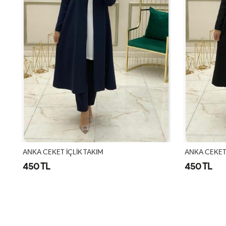
oyuna Pul Nakışlı 2li Takım Siyah Gümüş
ANKA CEKET İÇLİK TAKIM
ANKA CEKET 
450 TL
450 TL