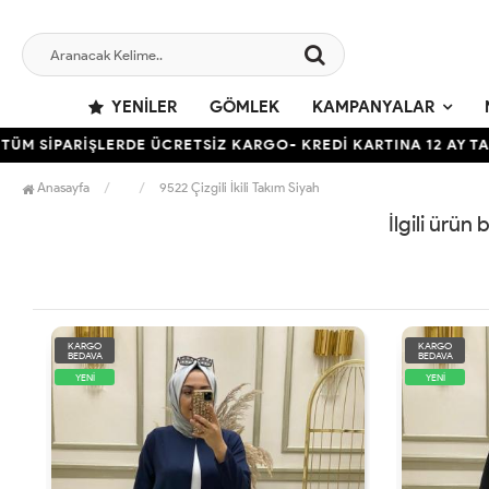
YENILER
GÖMLEK
KAMPANYALAR
 SİPARİŞLERDE ÜCRETSİZ KARGO- KREDİ KARTINA 12 AY TAKSİ
Anasayfa
9522 Çizgili İkili Takım Siyah
İlgili ürün
KARGO
KARGO
BEDAVA
BEDAVA
YENİ
YENİ