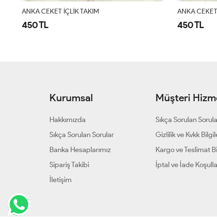
oyuna Pul Nakışlı 2li Takım Siyah Gümüş
ANKA CEKET İÇLİK TAKIM
ANKA CEKET 
450 TL
450 TL
Kurumsal
Müşteri Hizme
Hakkımızda
Sıkça Sorulan Sorul
Sıkça Sorulan Sorular
Gizlilik ve Kvkk Bilgil
Banka Hesaplarımız
Kargo ve Teslimat Bil
Sipariş Takibi
İptal ve İade Koşulla
İletişim