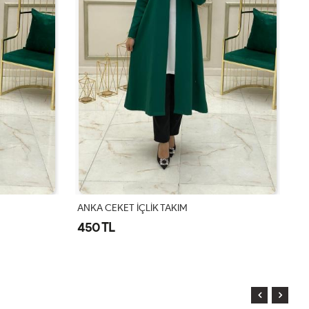
ANKA CEKET İÇLİK TAKIM
AN
450 TL
4