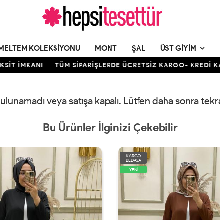
MELTEM KOLEKSIYONU
MONT
ŞAL
ÜST GIYIM
T İMKANI
TÜM SİPARİŞLERDE ÜCRETSİZ KARGO- KREDİ KARTIN
 bulunamadı veya satışa kapalı. Lütfen daha sonra tek
Bu Ürünler İlginizi Çekebilir
KARGO
BEDAVA
YENİ