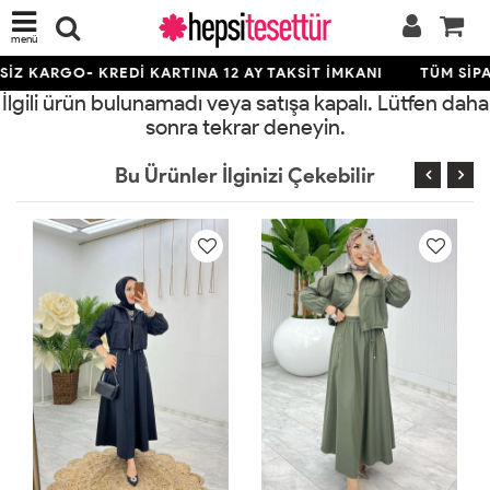
menü
İZ KARGO- KREDİ KARTINA 12 AY TAKSİT İMKANI
TÜM SİPA
İlgili ürün bulunamadı veya satışa kapalı. Lütfen daha
sonra tekrar deneyin.
Bu Ürünler İlginizi Çekebilir