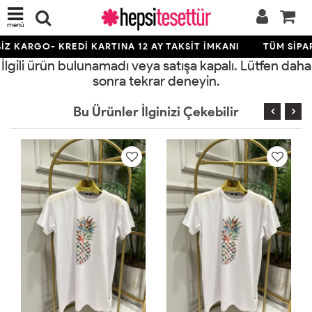
menü
Z KARGO- KREDİ KARTINA 12 AY TAKSİT İMKANI
TÜM SİPAR
İlgili ürün bulunamadı veya satışa kapalı. Lütfen daha
sonra tekrar deneyin.
Bu Ürünler İlginizi Çekebilir