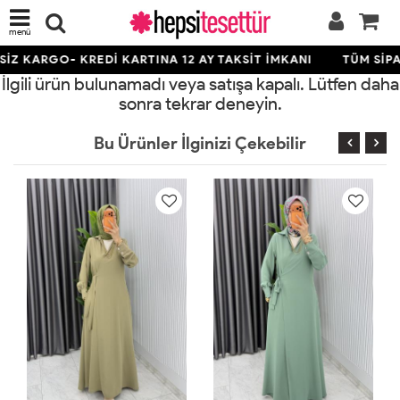
menü
İZ KARGO- KREDİ KARTINA 12 AY TAKSİT İMKANI
TÜM SİPA
İlgili ürün bulunamadı veya satışa kapalı. Lütfen daha
sonra tekrar deneyin.
Bu Ürünler İlginizi Çekebilir