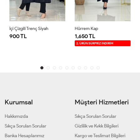
İçi Çizgili Trenç Siyah
Hürrem Kap
900 TL
1,650 TL
2. ÜRÜN SÜRPRİZ İNDİRİM
Kurumsal
Müşteri Hizmetleri
Hakkımızda
Sıkça Sorulan Sorular
Sıkça Sorulan Sorular
Gizlilik ve Kvkk Bilgileri
Banka Hesaplarımız
Kargo ve Teslimat Bilgileri