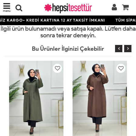
menü
Z KARGO- KREDİ KARTINA 12 AY TAKSİT İMKANI
TÜM SİPAR
İlgili ürün bulunamadı veya satışa kapalı. Lütfen daha
sonra tekrar deneyin.
Bu Ürünler İlginizi Çekebilir