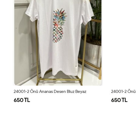
24001-2 Önü Ananas Desen Bluz Beyaz
24001-2 Önü 
650 TL
650 TL