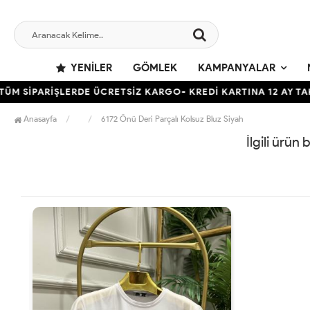
YENILER
GÖMLEK
KAMPANYALAR
M SİPARİŞLERDE ÜCRETSİZ KARGO- KREDİ KARTINA 12 AY TAKS
Anasayfa
6172 Önü Deri Parçalı Kolsuz Bluz Siyah
İlgili ürün