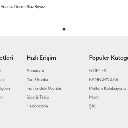
Ananas Desen Bluz Beyaz
tleri
Hızlı Erişim
Popüler Katego
ar
Anasayfa
GÖMLEK
eri
Yeni Ürünler
KAMPANYALAR
gileri
İndirimdeki Ürünler
Meltem Koleksiyonu
rı
Sipariş Takip
Mont
Hakkımızda
ŞAL