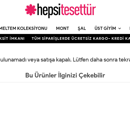
MELTEM KOLEKSIYONU
MONT
ŞAL
ÜST GIYIM
İT İMKANI
TÜM SİPARİŞLERDE ÜCRETSİZ KARGO- KREDİ KART
 bulunamadı veya satışa kapalı. Lütfen daha sonra tek
Bu Ürünler İlginizi Çekebilir