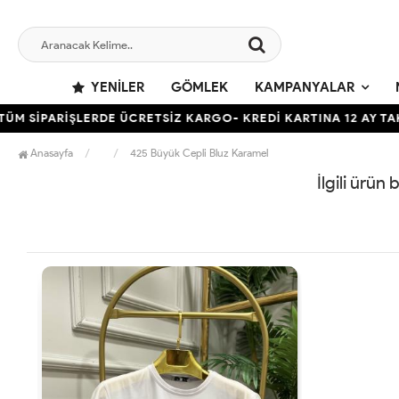
YENILER
GÖMLEK
KAMPANYALAR
ÜM SİPARİŞLERDE ÜCRETSİZ KARGO- KREDİ KARTINA 12 AY TAKS
Anasayfa
425 Büyük Cepli Bluz Karamel
İlgili ürün