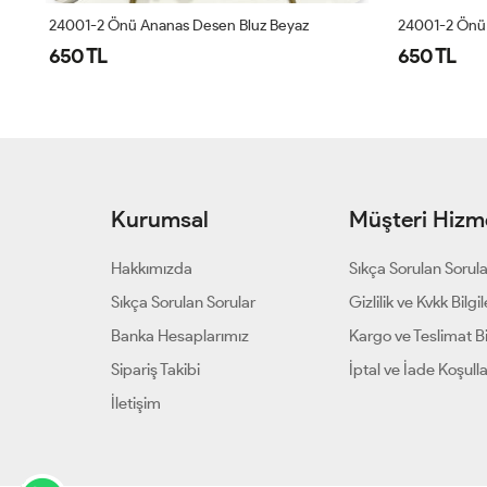
24001-2 Önü Ananas Desen Bluz Beyaz
24001-2 Önü 
650 TL
650 TL
Kurumsal
Müşteri Hizme
Hakkımızda
Sıkça Sorulan Sorul
Sıkça Sorulan Sorular
Gizlilik ve Kvkk Bilgil
Banka Hesaplarımız
Kargo ve Teslimat Bil
Sipariş Takibi
İptal ve İade Koşulla
İletişim