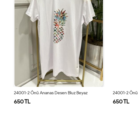
24001-2 Önü Ananas Desen Bluz Beyaz
24001-2 Önü 
650 TL
650 TL