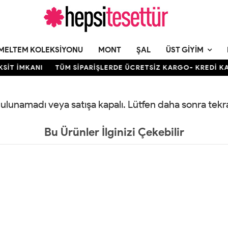
MELTEM KOLEKSIYONU
MONT
ŞAL
ÜST GIYIM
İT İMKANI
TÜM SİPARİŞLERDE ÜCRETSİZ KARGO- KREDİ KART
 bulunamadı veya satışa kapalı. Lütfen daha sonra tek
Bu Ürünler İlginizi Çekebilir