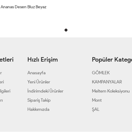
Ananas Desen Bluz Beyaz
tleri
Hızlı Erişim
Popüler Katego
ar
Anasayfa
GÖMLEK
eri
Yeni Ürünler
KAMPANYALAR
gileri
İndirimdeki Ürünler
Meltem Koleksiyonu
rı
Sipariş Takip
Mont
Hakkımızda
ŞAL