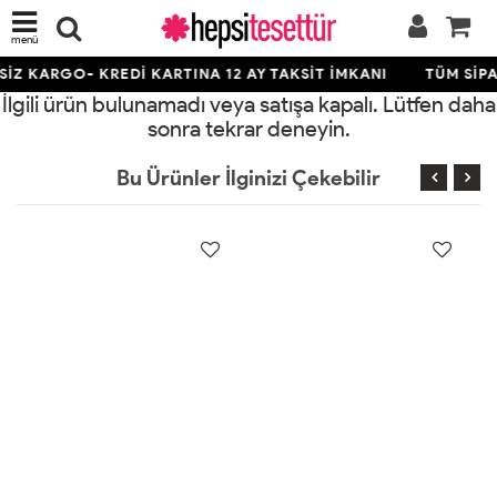
menü
İZ KARGO- KREDİ KARTINA 12 AY TAKSİT İMKANI
TÜM SİPA
İlgili ürün bulunamadı veya satışa kapalı. Lütfen daha
sonra tekrar deneyin.
Bu Ürünler İlginizi Çekebilir