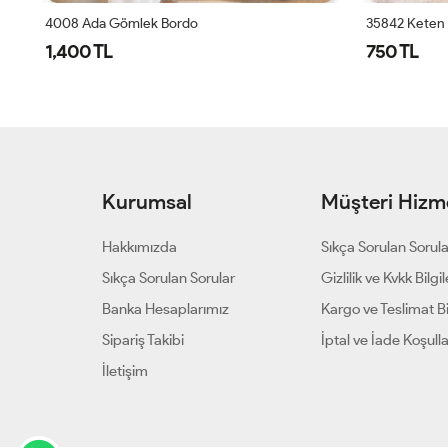
24550 Taş Lale İşlemeli Kolu Manşetli Gömlek Leylak
4008 Ada Gömlek Bordo
35842 Keten 
1,400 TL
750 TL
Kurumsal
Müşteri Hizme
Hakkımızda
Sıkça Sorulan Sorul
Sıkça Sorulan Sorular
Gizlilik ve Kvkk Bilgil
Banka Hesaplarımız
Kargo ve Teslimat Bil
Sipariş Takibi
İptal ve İade Koşulla
İletişim