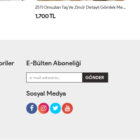
2511 Omuzları Taş Ve Zincir Detaylı Gömlek Mercan
1,700 TL
1
riler
E-Bülten Aboneliği
Sosyal Medya