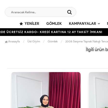
YENILER
GÖMLEK
KAMPANYALAR
ÜCRETSİZ KARGO- KREDİ KARTINA 12 AY TAKSİT İMKANI
TÜM
Anasayfa
Üst Giyim
Gömlek
2008 Serpme Yaprak Nakışlı Tenc
İlgili ürün