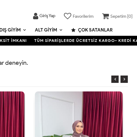
Giriş Yap
Favorilerim
Sepetim [
0
]
DIŞ GIYIM
ALT GIYIM
ÇOK SATANLAR
T İMKANI
TÜM SİPARİŞLERDE ÜCRETSİZ KARGO- KREDİ KARTIN
rar deneyin.