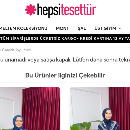
MELTEM KOLEKSIYONU
MONT
ŞAL
ÜST GIYIM
 SİPARİŞLERDE ÜCRETSİZ KARGO- KREDİ KARTINA 12 AY TAKSİ
el Gömlek Koyu Mavi
 bulunamadı veya satışa kapalı. Lütfen daha sonra tek
Bu Ürünler İlginizi Çekebilir