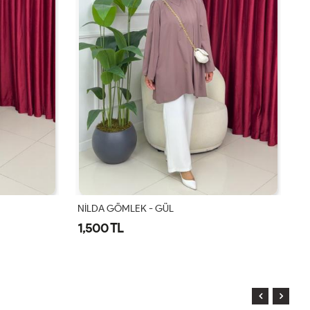
NİLDA GÖMLEK - GÜL
N
1,500 TL
1