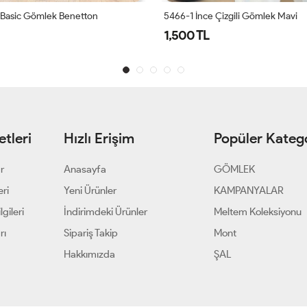
Basic Gömlek Benetton
5466-1 İnce Çizgili Gömlek Mavi
1,500 TL
tleri
Hızlı Erişim
Popüler Katego
ar
Anasayfa
GÖMLEK
eri
Yeni Ürünler
KAMPANYALAR
gileri
İndirimdeki Ürünler
Meltem Koleksiyonu
rı
Sipariş Takip
Mont
Hakkımızda
ŞAL