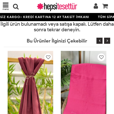
menü
İZ KARGO- KREDİ KARTINA 12 AY TAKSİT İMKANI
TÜM SİPA
İlgili ürün bulunamadı veya satışa kapalı. Lütfen daha
sonra tekrar deneyin.
Bu Ürünler İlginizi Çekebilir