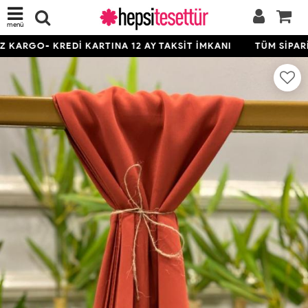
menü
ARGO- KREDİ KARTINA 12 AY TAKSİT İMKANI
TÜM SİPARİŞL