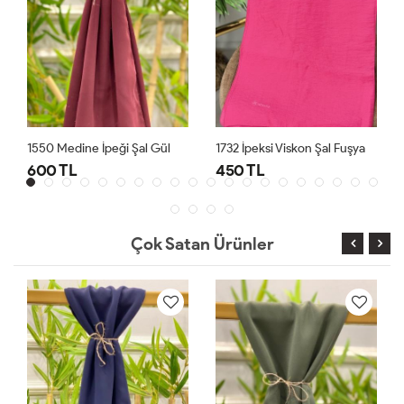
1550 Medine İpeği Şal Gül
1732 İpeksi Viskon Şal Fuşya
600 TL
450 TL
Çok Satan Ürünler