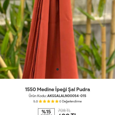
1550 Medine İpeği Şal Pudra
Ürün Kodu:
AKSSALALN00054-015
5.0
0
Değerlendirme
708 TL
%15