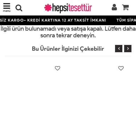
menü
İZ KARGO- KREDİ KARTINA 12 AY TAKSİT İMKANI
TÜM SİPA
İlgili ürün bulunamadı veya satışa kapalı. Lütfen daha
sonra tekrar deneyin.
Bu Ürünler İlginizi Çekebilir