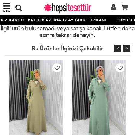
menü
İZ KARGO- KREDİ KARTINA 12 AY TAKSİT İMKANI
TÜM SİPA
İlgili ürün bulunamadı veya satışa kapalı. Lütfen daha
sonra tekrar deneyin.
Bu Ürünler İlginizi Çekebilir