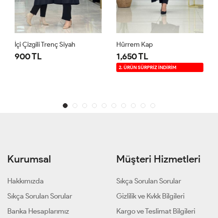
İçi Çizgili Trenç Siyah
Hürrem Kap
900 TL
1,650 TL
2. ÜRÜN SÜRPRİZ İNDİRİM
Kurumsal
Müşteri Hizmetleri
Hakkımızda
Sıkça Sorulan Sorular
Sıkça Sorulan Sorular
Gizlilik ve Kvkk Bilgileri
Banka Hesaplarımız
Kargo ve Teslimat Bilgileri