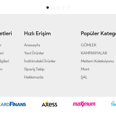
tleri
Hızlı Erişim
Popüler Katego
ar
Anasayfa
GÖMLEK
eri
Yeni Ürünler
KAMPANYALAR
gileri
İndirimdeki Ürünler
Meltem Koleksiyonu
rı
Sipariş Takip
Mont
Hakkımızda
ŞAL