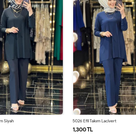
ım Siyah
5026 Efil Takım Lacivert
1,300 TL