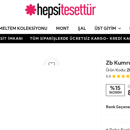
MELTEM KOLEKSIYONU
MONT
ŞAL
ÜST GIYIM
İMKANI
TÜM SİPARİŞLERDE ÜCRETSİZ KARGO- KREDİ KARTINA
Zb Kumru
Ürün Kodu:
Z
5.0
9
%15
İNDİRİM
Renk Seçenek
+
Daha Fazl