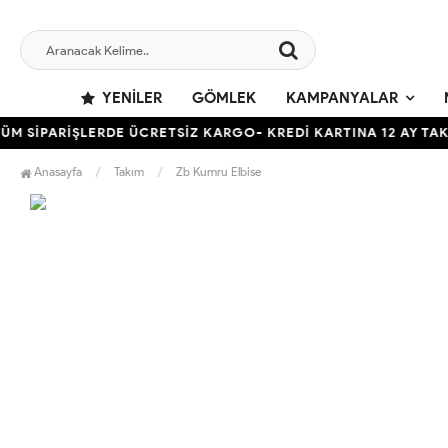
YENILER
GÖMLEK
KAMPANYALAR
İPARİŞLERDE ÜCRETSİZ KARGO- KREDİ KARTINA 12 AY TAKSİT 
Anasayfa
Takım
Zb Kumru Elbise