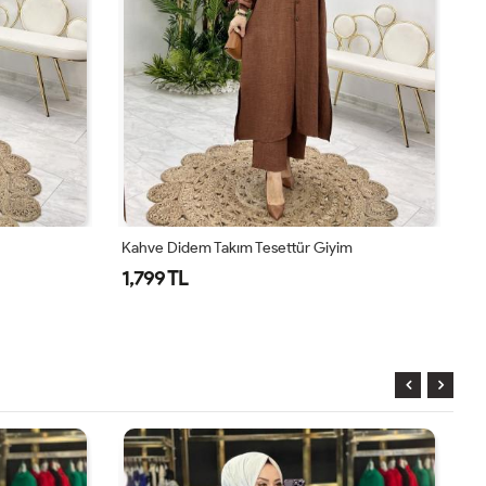
Kahve Didem Takım Tesettür Giyim
To
1,799 TL
1