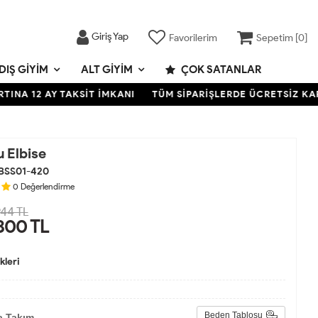
Giriş Yap
Favorilerim
Sepetim [
0
]
DIŞ GIYIM
ALT GIYIM
ÇOK SATANLAR
 12 AY TAKSİT İMKANI
TÜM SİPARİŞLERDE ÜCRETSİZ KARGO- 
 Elbise
BSS01-420
0
Değerlendirme
44 TL
800
TL
leri
Beden Tablosu
a Takım