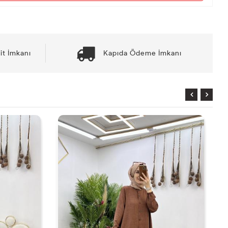
it İmkanı
Kapıda Ödeme İmkanı