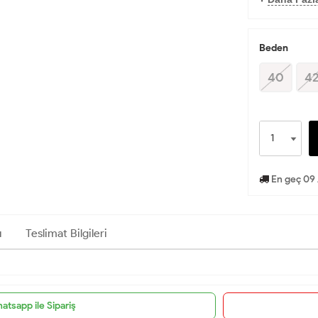
Beden
40
4
En geç 09 
ı
Teslimat Bilgileri
atsapp ile Sipariş