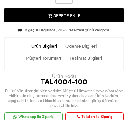
SEPETE EKLE
En geç 10 Ağustos, 2026 Pazartesi günü kargoda.
Ürün Bilgileri
Ödeme Bilgileri
Müşteri Yorumları
Teslimat Bilgileri
Ürün Kodu
TAL4004-100
Bu ürünün siparişini sizin yerinize Müşteri Hizmetleri veya WhatsApp
ekibimizin oluşturmasını isterseniz yukarıda yazan Ürün Kodu'nu
aşağıdaki butonlara tıkladıktan sonra ekibimizle görüştüğünüzde
paylaşabilirsiniz.
Whatsapp ile Sipariş
Telefon ile Sipariş