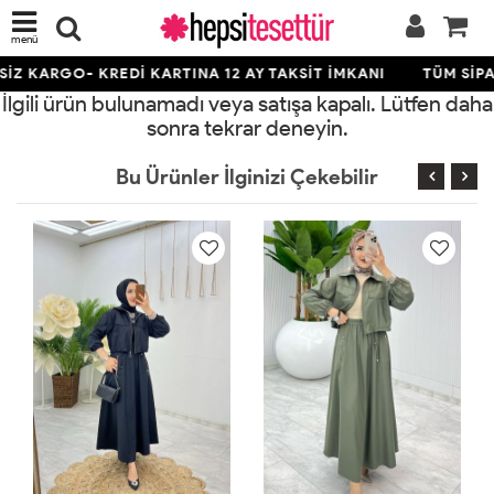
menü
İZ KARGO- KREDİ KARTINA 12 AY TAKSİT İMKANI
TÜM SİPA
İlgili ürün bulunamadı veya satışa kapalı. Lütfen daha
sonra tekrar deneyin.
Bu Ürünler İlginizi Çekebilir