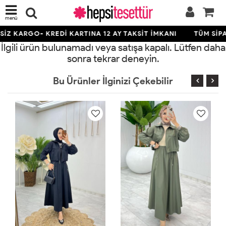
menü
İZ KARGO- KREDİ KARTINA 12 AY TAKSİT İMKANI
TÜM SİPA
İlgili ürün bulunamadı veya satışa kapalı. Lütfen daha
sonra tekrar deneyin.
Bu Ürünler İlginizi Çekebilir