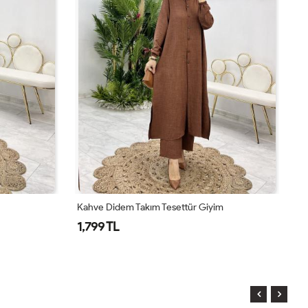
Kahve Didem Takım Tesettür Giyim
To
1,799 TL
1