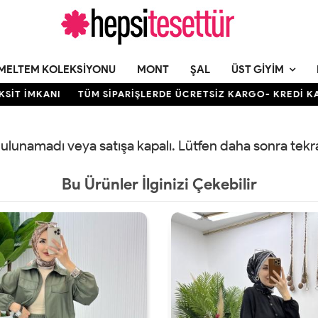
MELTEM KOLEKSIYONU
MONT
ŞAL
ÜST GIYIM
 İMKANI
TÜM SİPARİŞLERDE ÜCRETSİZ KARGO- KREDİ KARTIN
 bulunamadı veya satışa kapalı. Lütfen daha sonra tek
Bu Ürünler İlginizi Çekebilir