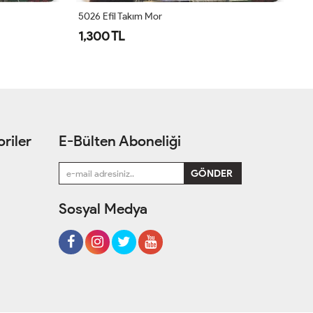
5026 Efil Takım Mor
1,300 TL
1
riler
E-Bülten Aboneliği
Sosyal Medya