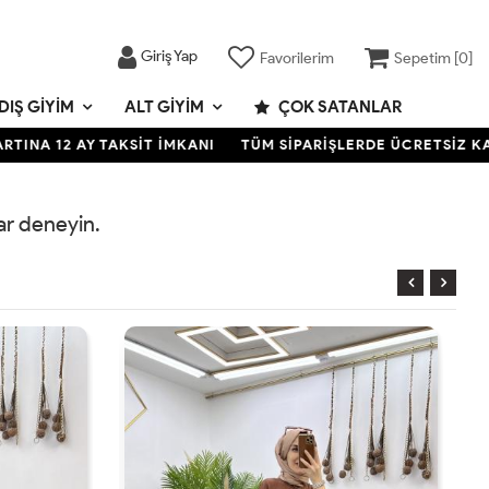
Giriş Yap
Favorilerim
Sepetim [
0
]
DIŞ GIYIM
ALT GIYIM
ÇOK SATANLAR
A 12 AY TAKSİT İMKANI
TÜM SİPARİŞLERDE ÜCRETSİZ KARGO
rar deneyin.