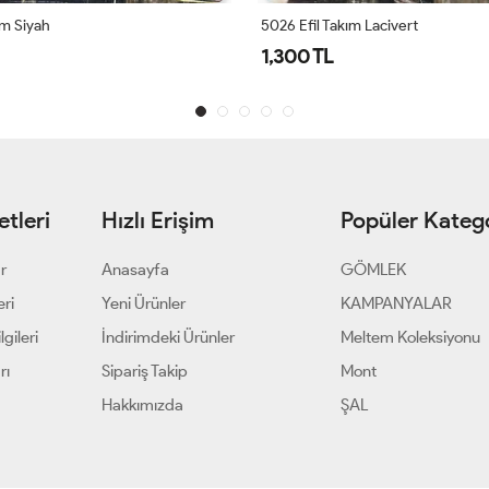
ım Siyah
5026 Efil Takım Lacivert
1,300 TL
tleri
Hızlı Erişim
Popüler Katego
ar
Anasayfa
GÖMLEK
eri
Yeni Ürünler
KAMPANYALAR
gileri
İndirimdeki Ürünler
Meltem Koleksiyonu
rı
Sipariş Takip
Mont
Hakkımızda
ŞAL