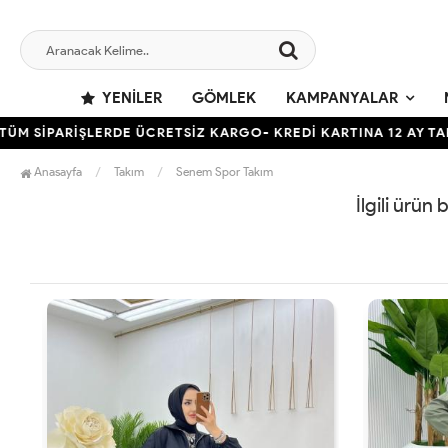
YENILER
GÖMLEK
KAMPANYALAR
 SİPARİŞLERDE ÜCRETSİZ KARGO- KREDİ KARTINA 12 AY TAKSİT
Anasayfa
Takım
Senem Spor Takım
İlgili ürün