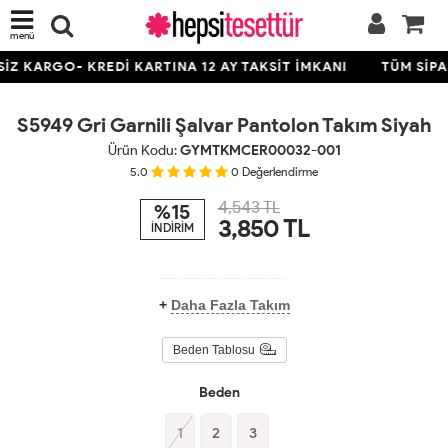
menü
Z KARGO- KREDİ KARTINA 12 AY TAKSİT İMKANI
TÜM SİPAR
S5949 Gri Garnili Şalvar Pantolon Takım Siyah
Ürün Kodu:
GYMTKMCER00032-001
5.0
0
Değerlendirme
4,543 TL
%15
3,850
TL
İNDİRİM
+
Daha Fazla Takım
Beden Tablosu
Beden
1
2
3