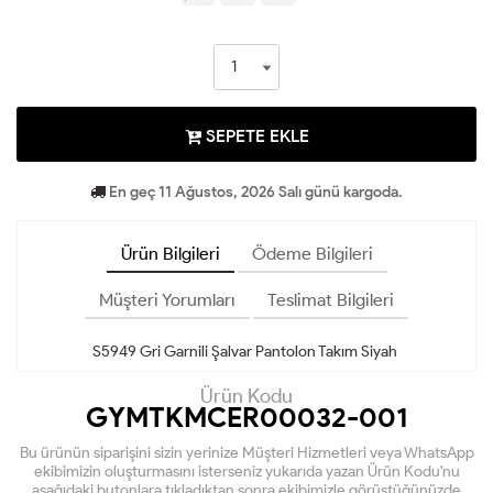
SEPETE EKLE
En geç 11 Ağustos, 2026 Salı günü kargoda.
Ürün Bilgileri
Ödeme Bilgileri
Müşteri Yorumları
Teslimat Bilgileri
S5949 Gri Garnili Şalvar Pantolon Takım Siyah
Ürün Kodu
GYMTKMCER00032-001
Bu ürünün siparişini sizin yerinize Müşteri Hizmetleri veya WhatsApp
ekibimizin oluşturmasını isterseniz yukarıda yazan Ürün Kodu'nu
aşağıdaki butonlara tıkladıktan sonra ekibimizle görüştüğünüzde