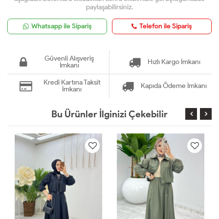
paylaşabilirsiniz.
Whatsapp ile Sipariş
Telefon ile Sipariş
Güvenli Alışveriş
Hızlı Kargo İmkanı
İmkanı
Kredi Kartına Taksit
Kapıda Ödeme İmkanı
İmkanı
Bu Ürünler İlginizi Çekebilir