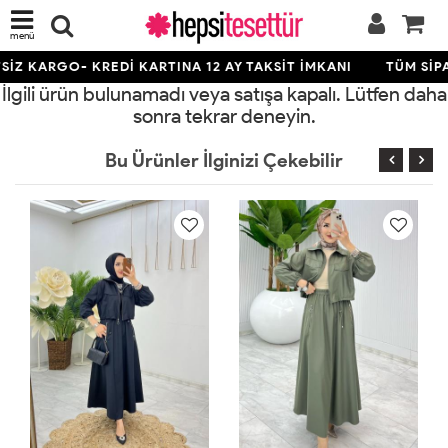
menü
İZ KARGO- KREDİ KARTINA 12 AY TAKSİT İMKANI
TÜM SİPA
İlgili ürün bulunamadı veya satışa kapalı. Lütfen daha
sonra tekrar deneyin.
Bu Ürünler İlginizi Çekebilir