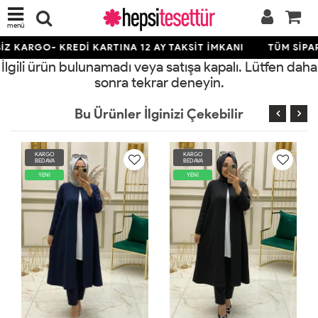
menü
Z KARGO- KREDİ KARTINA 12 AY TAKSİT İMKANI
TÜM SİPAR
İlgili ürün bulunamadı veya satışa kapalı. Lütfen daha
sonra tekrar deneyin.
Bu Ürünler İlginizi Çekebilir
KARGO
KARGO
BEDAVA
BEDAVA
YENİ
YENİ