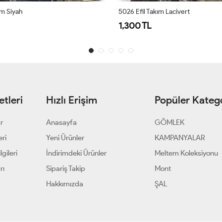
ım Siyah
5026 Efil Takım Lacivert
1,300 TL
tleri
Hızlı Erişim
Popüler Katego
ar
Anasayfa
GÖMLEK
eri
Yeni Ürünler
KAMPANYALAR
gileri
İndirimdeki Ürünler
Meltem Koleksiyonu
rı
Sipariş Takip
Mont
Hakkımızda
ŞAL