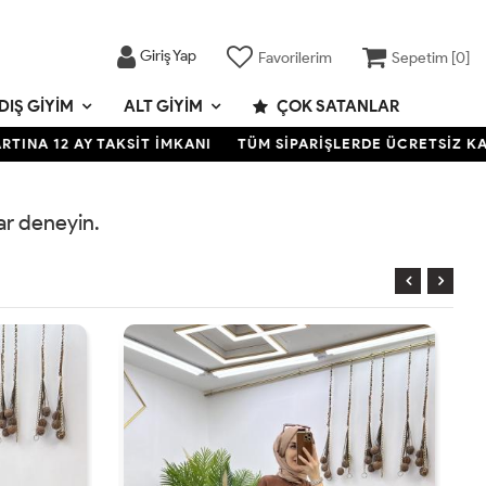
Giriş Yap
Favorilerim
Sepetim [
0
]
DIŞ GIYIM
ALT GIYIM
ÇOK SATANLAR
A 12 AY TAKSİT İMKANI
TÜM SİPARİŞLERDE ÜCRETSİZ KARGO
rar deneyin.