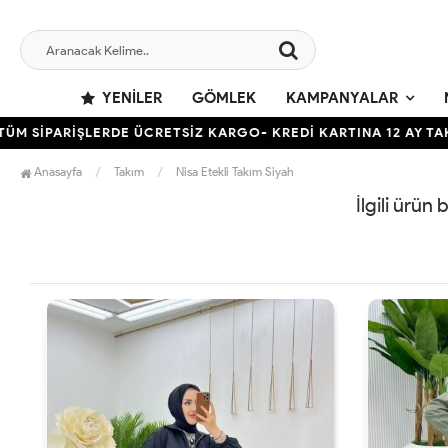
YENILER
GÖMLEK
KAMPANYALAR
SİPARİŞLERDE ÜCRETSİZ KARGO- KREDİ KARTINA 12 AY TAKSİT
Anasayfa
Takım
Nisa Etekli Takım Siyah
İlgili ürün