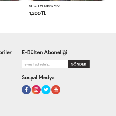
5026 Efil Takım Mor
1,300 TL
1
riler
E-Bülten Aboneliği
Sosyal Medya