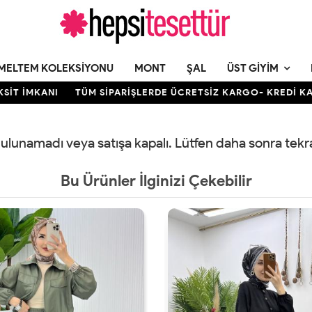
MELTEM KOLEKSIYONU
MONT
ŞAL
ÜST GIYIM
 İMKANI
TÜM SİPARİŞLERDE ÜCRETSİZ KARGO- KREDİ KARTIN
 bulunamadı veya satışa kapalı. Lütfen daha sonra tek
Bu Ürünler İlginizi Çekebilir