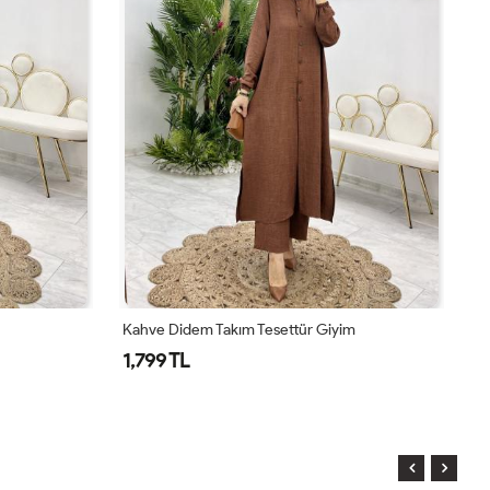
Kahve Didem Takım Tesettür Giyim
To
1,799 TL
1