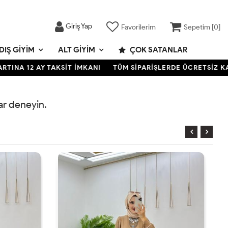
Giriş Yap
Favorilerim
Sepetim [
0
]
DIŞ GIYIM
ALT GIYIM
ÇOK SATANLAR
NA 12 AY TAKSİT İMKANI
TÜM SİPARİŞLERDE ÜCRETSİZ KARGO
rar deneyin.