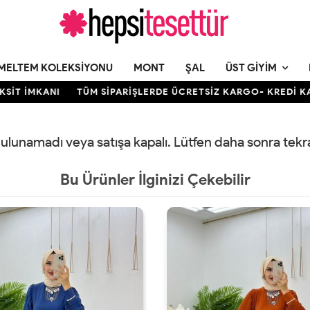
MELTEM KOLEKSIYONU
MONT
ŞAL
ÜST GIYIM
T İMKANI
TÜM SİPARİŞLERDE ÜCRETSİZ KARGO- KREDİ KARTI
 bulunamadı veya satışa kapalı. Lütfen daha sonra tek
Bu Ürünler İlginizi Çekebilir