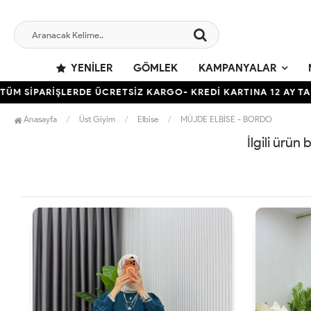
YENILER
GÖMLEK
KAMPANYALAR
 SİPARİŞLERDE ÜCRETSİZ KARGO- KREDİ KARTINA 12 AY TAKSİ
Anasayfa
Üst Giyim
Elbise
MÜJDE ELBİSE - BORDO
İlgili ürün