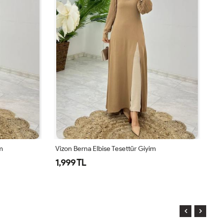
m
Vizon Berna Elbise Tesettür Giyim
La
1,999 TL
1