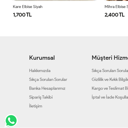
Kare Elbise Siyah
Mihra Elbise 
1,700 TL
2,400 TL
Kurumsal
Müşteri Hizme
Hakkımızda
Sıkça Sorulan Sorul
Sıkça Sorulan Sorular
Gizlilik ve Kvkk Bilgil
Banka Hesaplarımız
Kargo ve Teslimat Bil
Sipariş Takibi
İptal ve İade Koşulla
İletişim