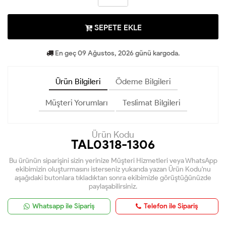
SEPETE EKLE
En geç 09 Ağustos, 2026 günü kargoda.
Ürün Bilgileri
Ödeme Bilgileri
Müşteri Yorumları
Teslimat Bilgileri
Ürün Kodu
TAL0318-1306
Bu ürünün siparişini sizin yerinize Müşteri Hizmetleri veya WhatsApp
ekibimizin oluşturmasını isterseniz yukarıda yazan Ürün Kodu'nu
aşağıdaki butonlara tıkladıktan sonra ekibimizle görüştüğünüzde
paylaşabilirsiniz.
Whatsapp ile Sipariş
Telefon ile Sipariş