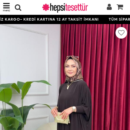
menü
KARGO- KREDİ KARTINA 12 AY TAKSİT İMKANI
TÜM SİPARİŞ