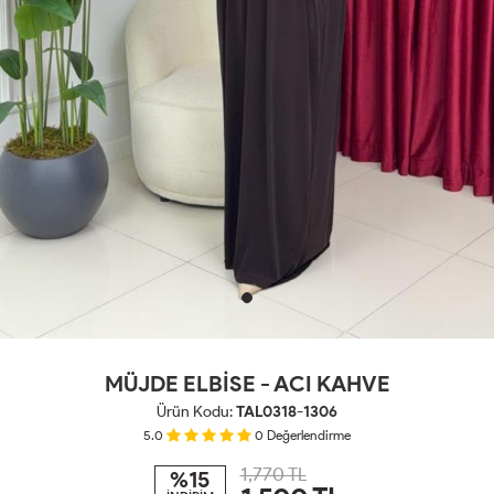
MÜJDE ELBİSE - ACI KAHVE
Ürün Kodu:
TAL0318-1306
5.0
0
Değerlendirme
1,770 TL
%15