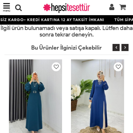
menü
İZ KARGO- KREDİ KARTINA 12 AY TAKSİT İMKANI
TÜM SİPA
İlgili ürün bulunamadı veya satışa kapalı. Lütfen daha
sonra tekrar deneyin.
Bu Ürünler İlginizi Çekebilir