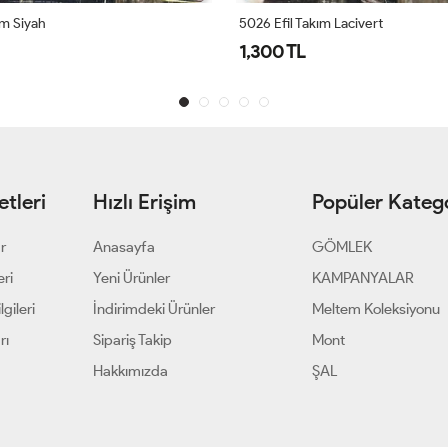
ım Siyah
5026 Efil Takım Lacivert
1,300 TL
tleri
Hızlı Erişim
Popüler Katego
ar
Anasayfa
GÖMLEK
eri
Yeni Ürünler
KAMPANYALAR
gileri
İndirimdeki Ürünler
Meltem Koleksiyonu
rı
Sipariş Takip
Mont
Hakkımızda
ŞAL