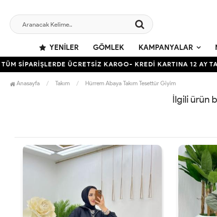
YENILER
GÖMLEK
KAMPANYALAR
 SİPARİŞLERDE ÜCRETSİZ KARGO- KREDİ KARTINA 12 AY TAKSİ
Anasayfa
Takım
Hürrem Abaya Takım Tesettür Giyim
İlgili ürün