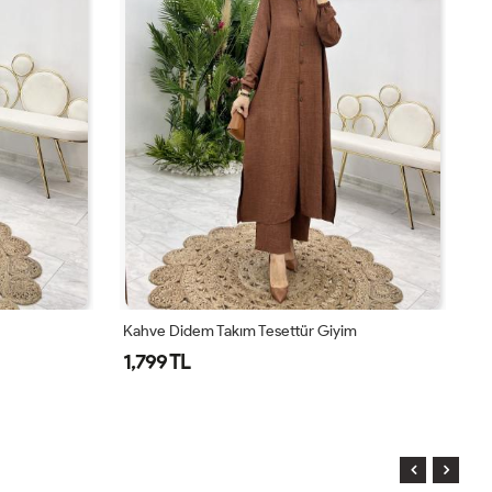
Kahve Didem Takım Tesettür Giyim
To
1,799 TL
1