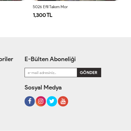
5026 Efil Takım Mor
1,300 TL
1
riler
E-Bülten Aboneliği
Sosyal Medya