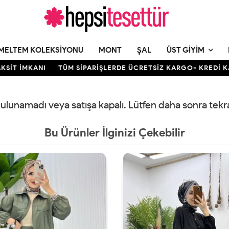
MELTEM KOLEKSIYONU
MONT
ŞAL
ÜST GIYIM
T İMKANI
TÜM SİPARİŞLERDE ÜCRETSİZ KARGO- KREDİ KARTI
 bulunamadı veya satışa kapalı. Lütfen daha sonra tek
Bu Ürünler İlginizi Çekebilir