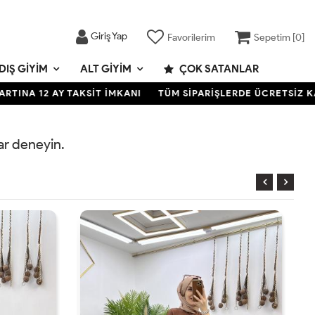
Giriş Yap
Favorilerim
Sepetim [
0
]
DIŞ GIYIM
ALT GIYIM
ÇOK SATANLAR
NA 12 AY TAKSİT İMKANI
TÜM SİPARİŞLERDE ÜCRETSİZ KARGO
rar deneyin.