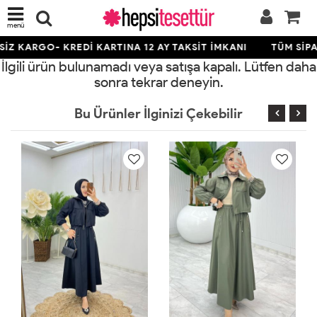
menü
İZ KARGO- KREDİ KARTINA 12 AY TAKSİT İMKANI
TÜM SİPAR
İlgili ürün bulunamadı veya satışa kapalı. Lütfen daha
sonra tekrar deneyin.
Bu Ürünler İlginizi Çekebilir