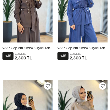
9887 Cep Altı Zımba Kuşaklı Takım Kahve
9887 Cep Altı Zımba Kuşaklı Takım İndigo
2,714 TL
2,714 TL
15
15
%
%
2,300 TL
2,300 TL
1
2
3
4
1
2
3
4