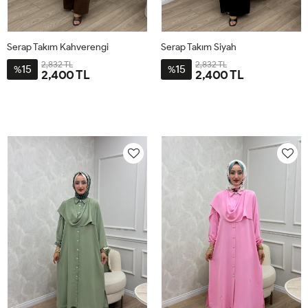
Serap Takım Kahverengi
Serap Takım Siyah
2,832 TL
2,832 TL
15
15
%
%
2,400 TL
2,400 TL
2-
3-
4-
1-
2-
3-
4-
1-
4446
4850
5254
4042
4446
4850
5254
4042