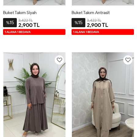
Buket Takım Siyah
Buket Takım Antrasit
3,422 TL
3,422 TL
15
15
%
%
2,900 TL
2,900 TL
2-
3-
4-
1-
2-
3-
4-
1-
1 ALANA 1 BEDAVA
1 ALANA 1 BEDAVA
4446
4850
5254
4042
4446
4850
5254
4042