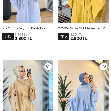
Y-2414 Stella Şifon Pantolonlu Takım Mavi
Y-2406 Nova Gold Aksesuarlı Pantolonlu Takım Yağ Yeşili
3,304 TL
3,304 TL
15
15
%
%
2,800 TL
2,800 TL
1
2
3
1