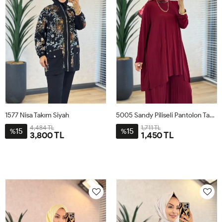
1577 Nisa Takım Siyah
5005 Sandy Piliseli Pantolon Takım Bordo
4,484 TL
1,711 TL
15
15
%
%
3,800 TL
1,450 TL
1
2
3
4
STD