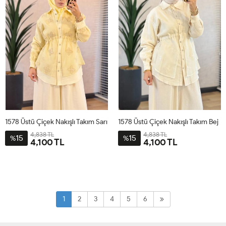
1578 Üstü Çiçek Nakışlı Takım Sarı
1578 Üstü Çiçek Nakışlı Takım Bej
4,838 TL
4,838 TL
15
15
%
%
4,100 TL
4,100 TL
1
2
3
4
1
2
3
4
1
2
3
4
5
6