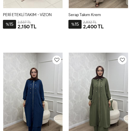
PERİ ETEKLİ TAKIM - VİZON
Serap Takım Krem
2,537 TL
2,832 TL
15
15
%
%
2,150 TL
2,400 TL
1-
2-
2-
3-
4-
1-
38-
44-
4446
4850
5254
4042
40-
46-
42
48