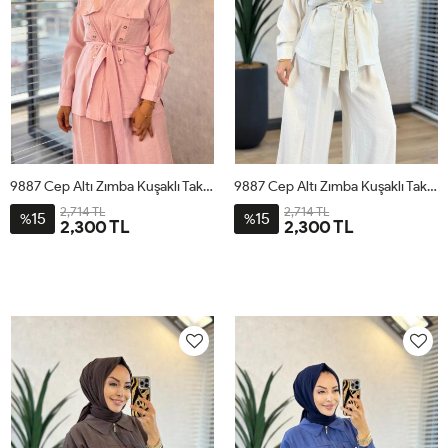
9887 Cep Altı Zımba Kuşaklı Takım Pembe
9887 Cep Altı Zımba Kuşaklı Takım Bej
2,714 TL
2,714 TL
15
15
%
%
2,300 TL
2,300 TL
1
2
3
4
1
2
3
4