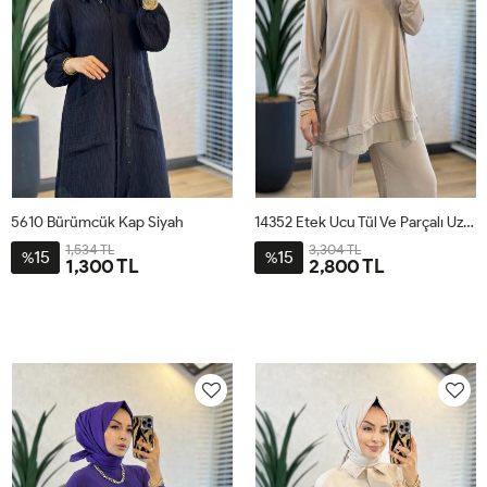
5610 Bürümcük Kap Siyah
14352 Etek Ucu Tül Ve Parçalı Uzun Bluzlu Takım Bej
1,534 TL
3,304 TL
15
15
%
%
1,300 TL
2,800 TL
1
2
3
4
S
M
L