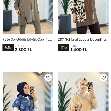
9836 Sol Göğüs Büyük Cepli Takım Haki
2101 Sol Taraf Leopar Desenli Tunik Kahverengi
2,714 TL
1,652 TL
15
15
%
%
2,300 TL
1,400 TL
1
2
3
4
1
2
3
4