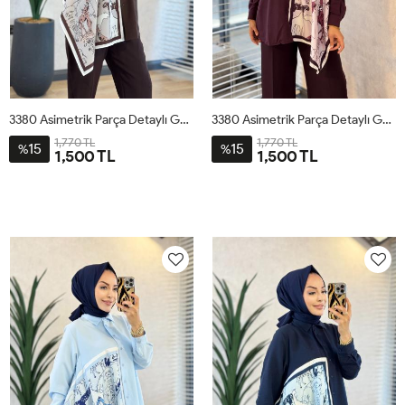
3380 Asimetrik Parça Detaylı Gömlek Kahve
3380 Asimetrik Parça Detaylı Gömlek Mürdüm
1,770 TL
1,770 TL
15
15
%
%
1,500 TL
1,500 TL
STD
STD