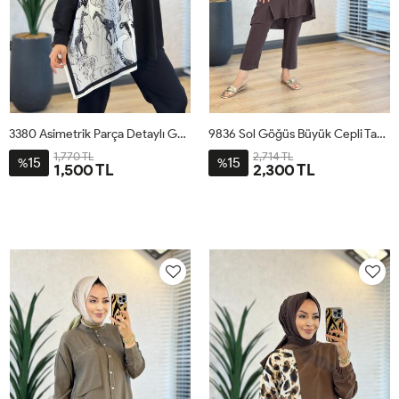
3380 Asimetrik Parça Detaylı Gömlek Siyah
9836 Sol Göğüs Büyük Cepli Takım Kahve
1,770 TL
2,714 TL
15
15
%
%
1,500 TL
2,300 TL
STD
1
2
3
4