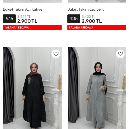
Buket Takım Acı Kahve
Buket Takım Lacivert
3,422 TL
3,422 TL
15
15
%
%
2,900 TL
2,900 TL
2-
3-
4-
1-
2-
3-
4-
1-
1 ALANA 1 BEDAVA
1 ALANA 1 BEDAVA
4446
4850
5254
4042
4446
4850
5254
4042