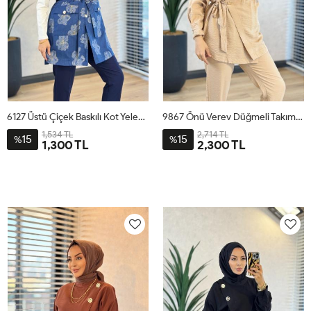
6127 Üstü Çiçek Baskılı Kot Yelek Mavi
9867 Önü Verev Düğmeli Takım Bej
1,534 TL
2,714 TL
15
15
%
%
1,300 TL
2,300 TL
1
2
3
4
1
2
3
4