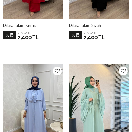
Dilara Takım Kırmızı
Dilara Takım Siyah
2,832 TL
2,832 TL
15
15
%
%
2,400 TL
2,400 TL
2-
3-
4-
1-
2-
3-
4-
1-
4446
4850
5254
4042
4446
4850
5254
4042