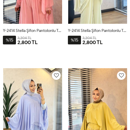
Y-2414 Stella Şifon Pantolonlu Takım Pembe
Y-2414 Stella Şifon Pantolonlu Takım Çağla
3,304 TL
3,304 TL
15
15
%
%
2,800 TL
2,800 TL
1
2
3
1
2
3