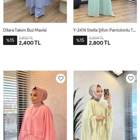
Dilara Takım Buz Mavisi
Y-2414 Stella Şifon Pantolonlu Takım Mint
2,832 TL
3,304 TL
15
15
%
%
2,400 TL
2,800 TL
2-
3-
4-
1-
1
2
3
4446
4850
5254
4042