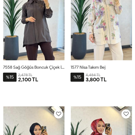
7558 Sağ Göğüs Boncuk Çiçek İşli Tunik Kahve
1577 Nisa Takım Bej
2,478 TL
4,484 TL
15
15
%
%
2,100 TL
3,800 TL
1
2
3
1
2
3
4