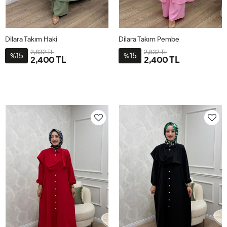
Dilara Takım Haki
Dilara Takım Pembe
2,832 TL
2,832 TL
15
15
%
%
2,400 TL
2,400 TL
2-
3-
4-
1-
2-
3-
4-
1-
4446
4850
5254
4042
4446
4850
5254
4042