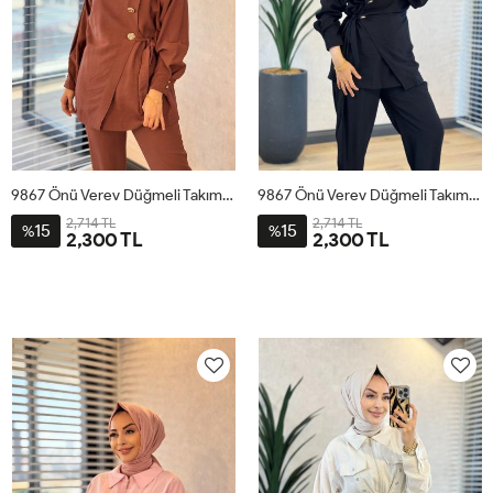
9867 Önü Verev Düğmeli Takım Kahve
9867 Önü Verev Düğmeli Takım Siyah
2,714 TL
2,714 TL
15
15
%
%
2,300 TL
2,300 TL
1
2
3
4
1
2
3
4