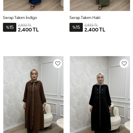
Serap Takım İndigo
Serap Takım Haki
2,832 TL
2,832 TL
15
15
%
%
2,400 TL
2,400 TL
2-
3-
4-
1-
2-
3-
4-
1-
4446
4850
5254
4042
4446
4850
5254
4042