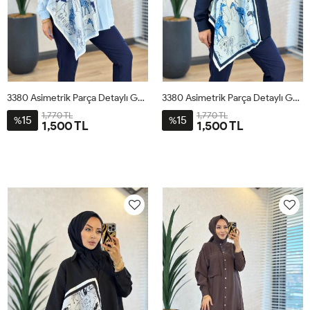
3380 Asimetrik Parça Detaylı Gömlek Mavi
3380 Asimetrik Parça Detaylı Gömlek Lacivert
1,770 TL
1,770 TL
15
15
%
%
1,500 TL
1,500 TL
STD
STD