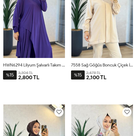
HWN6294 Lilyum Şalvarlı Takım Mor
7558 Sağ Göğüs Boncuk Çiçek İşli Tunik Bej
3,304 TL
2,478 TL
15
15
%
%
2,800 TL
2,100 TL
1
2
1
2
3