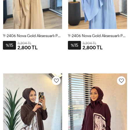
Y-2406 Nova Gold Aksesuarlı Pantolonlu Takım Camel
Y-2406 Nova Gold Aksesuarlı Pantolonlu Takım Mavi
3,304 TL
3,304 TL
15
15
%
%
2,800 TL
2,800 TL
1
2
3
1
2
3