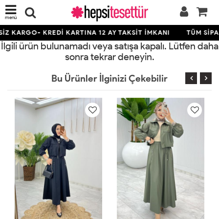
menü
Z KARGO- KREDİ KARTINA 12 AY TAKSİT İMKANI
TÜM SİPAR
İlgili ürün bulunamadı veya satışa kapalı. Lütfen daha
sonra tekrar deneyin.
Bu Ürünler İlginizi Çekebilir