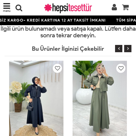
menü
İZ KARGO- KREDİ KARTINA 12 AY TAKSİT İMKANI
TÜM SİPA
İlgili ürün bulunamadı veya satışa kapalı. Lütfen daha
sonra tekrar deneyin.
Bu Ürünler İlginizi Çekebilir