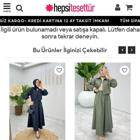
menü
İZ KARGO- KREDİ KARTINA 12 AY TAKSİT İMKANI
TÜM SİPA
İlgili ürün bulunamadı veya satışa kapalı. Lütfen daha
sonra tekrar deneyin.
Bu Ürünler İlginizi Çekebilir