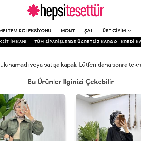
MELTEM KOLEKSIYONU
MONT
ŞAL
ÜST GIYIM
 İMKANI
TÜM SİPARİŞLERDE ÜCRETSİZ KARGO- KREDİ KARTIN
 bulunamadı veya satışa kapalı. Lütfen daha sonra tek
Bu Ürünler İlginizi Çekebilir