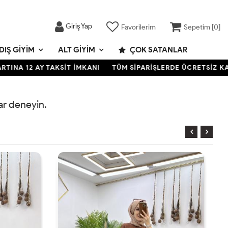
Giriş Yap
Favorilerim
Sepetim [
0
]
DIŞ GIYIM
ALT GIYIM
ÇOK SATANLAR
A 12 AY TAKSİT İMKANI
TÜM SİPARİŞLERDE ÜCRETSİZ KARGO
rar deneyin.