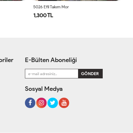
5026 Efil Takım Mor
1,300 TL
1
riler
E-Bülten Aboneliği
Sosyal Medya