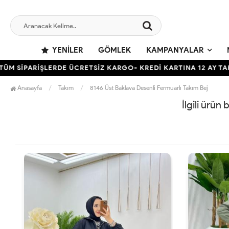
YENILER
GÖMLEK
KAMPANYALAR
 SİPARİŞLERDE ÜCRETSİZ KARGO- KREDİ KARTINA 12 AY TAKSİT
Anasayfa
Takım
8146 Üst Baklava Desenli Fermuarlı Takım Bej
İlgili ürün