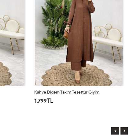
Kahve Didem Takım Tesettür Giyim
To
1,799 TL
1