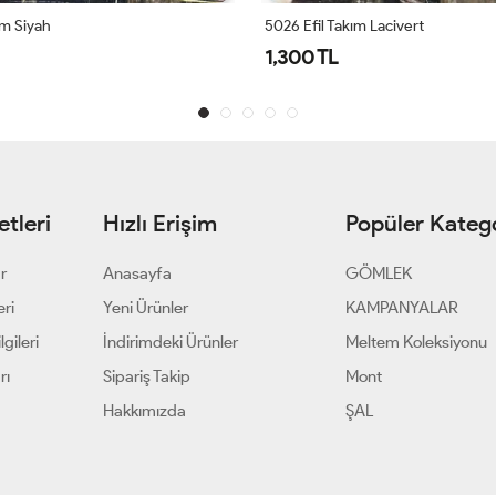
ım Siyah
5026 Efil Takım Lacivert
1,300 TL
tleri
Hızlı Erişim
Popüler Katego
ar
Anasayfa
GÖMLEK
eri
Yeni Ürünler
KAMPANYALAR
gileri
İndirimdeki Ürünler
Meltem Koleksiyonu
rı
Sipariş Takip
Mont
Hakkımızda
ŞAL