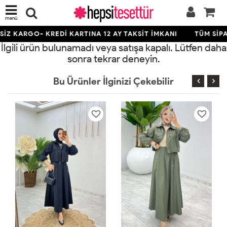
menü
İZ KARGO- KREDİ KARTINA 12 AY TAKSİT İMKANI
TÜM SİPA
İlgili ürün bulunamadı veya satışa kapalı. Lütfen daha
sonra tekrar deneyin.
Bu Ürünler İlginizi Çekebilir