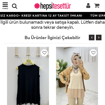
menü
İZ KARGO- KREDİ KARTINA 12 AY TAKSİT İMKANI
TÜM SİPA
İlgili ürün bulunamadı veya satışa kapalı. Lütfen daha
sonra tekrar deneyin.
Bu Ürünler İlginizi Çekebilir